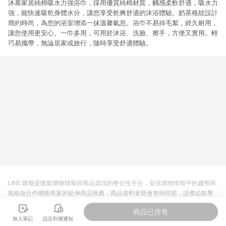
沐慕家居純棉吸水力強浴巾，採用優質純棉材質，觸感柔軟舒適，吸水力
強，能快速吸乾身體水分，讓您享受乾爽舒適的沐浴體驗。奶茶格紋設計
簡約時尚，為您的浴室增添一抹溫馨氣息。浴巾不易掉毛絮，經久耐用，
讓您使用更安心。一巾多用，可用於沐浴、洗臉、擦手，方便又實用。輕
巧易攜帶，無論居家或旅行，隨時享受舒適體驗。
LINE 購物是匯集購物情報與商品資訊的整合性平台，並依購物情報中的趨勢與
風格做合作網路商家的延伸商品推薦，商品資料更新會有時間差，請務必點擊
商品至各合作網路商家，確認現售價與購物條件，一切資訊以合作廠商網頁為
商品已停售
準。
加入筆記
設定到價通知