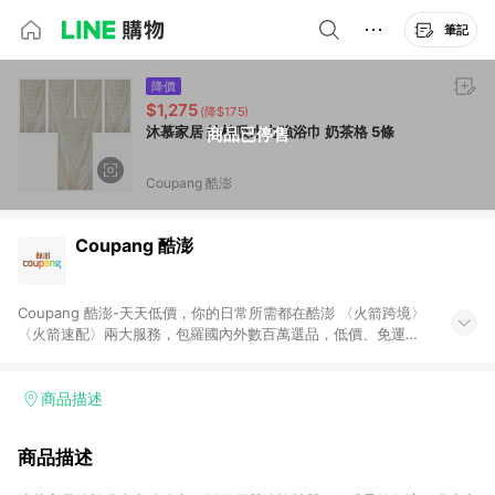
筆記
降價
$1,275
(降$175)
沐慕家居 純棉吸水力強浴巾 奶茶格 5條
商品已停售
Coupang 酷澎
Coupang 酷澎
Coupang 酷澎-天天低價，你的日常所需都在酷澎 〈火箭跨境〉
〈火箭速配〉兩大服務，包羅國內外數百萬選品，低價、免運，
隔日出貨直送到府。挑戰市場最低價，再享免運優惠，食品、保
健、美妝、母嬰、服飾等，快來選購。 WOW！會員 無條件免運
加入WOW會員告別湊免運，火箭速配、火箭跨境優質選品不限金
商品描述
額快速配送，想買就能買。
商品描述