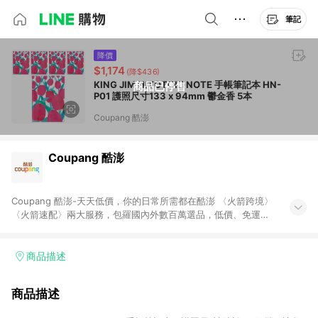
筆記
降價
$1,174
(降$436)
KING JIM HITOTOKI NOTE 手帳筆記本 HN-
商品已停售
P01 護照尺寸133 x 94mm 鬱金香 5本
Coupang 酷澎
Coupang 酷澎
Coupang 酷澎-天天低價，你的日常所需都在酷澎 〈火箭跨境〉
〈火箭速配〉兩大服務，包羅國內外數百萬選品，低價、免運，
隔日出貨直送到府。挑戰市場最低價，再享免運優惠，食品、保
健、美妝、母嬰、服飾等，快來選購。 WOW！會員 無條件免運
加入WOW會員告別湊免運，火箭速配、火箭跨境優質選品不限金
商品描述
額快速配送，想買就能買。
商品描述