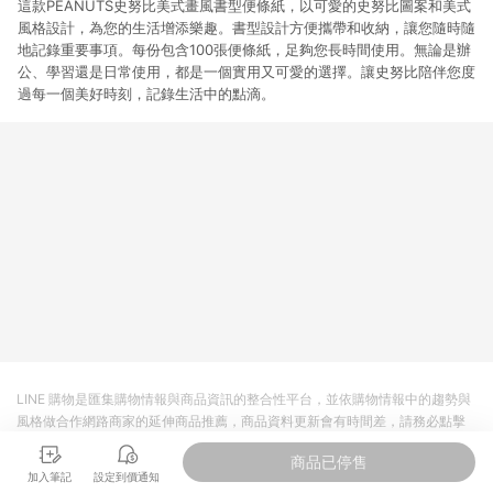
這款PEANUTS史努比美式畫風書型便條紙，以可愛的史努比圖案和美式
風格設計，為您的生活增添樂趣。書型設計方便攜帶和收納，讓您隨時隨
地記錄重要事項。每份包含100張便條紙，足夠您長時間使用。無論是辦
公、學習還是日常使用，都是一個實用又可愛的選擇。讓史努比陪伴您度
過每一個美好時刻，記錄生活中的點滴。
LINE 購物是匯集購物情報與商品資訊的整合性平台，並依購物情報中的趨勢與
風格做合作網路商家的延伸商品推薦，商品資料更新會有時間差，請務必點擊
商品至各合作網路商家，確認現售價與購物條件，一切資訊以合作廠商網頁為
商品已停售
準。
加入筆記
設定到價通知