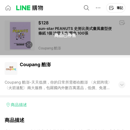
筆記
$128
sun-star PEANUTS 史努比美式畫風書型便
條紙 1個 沙發人生 紫色 100張
商品已停售
Coupang 酷澎
Coupang 酷澎
Coupang 酷澎-天天低價，你的日常所需都在酷澎 〈火箭跨境〉
〈火箭速配〉兩大服務，包羅國內外數百萬選品，低價、免運，
隔日出貨直送到府。挑戰市場最低價，再享免運優惠，食品、保
健、美妝、母嬰、服飾等，快來選購。 WOW！會員 無條件免運
加入WOW會員告別湊免運，火箭速配、火箭跨境優質選品不限金
商品描述
額快速配送，想買就能買。
商品描述