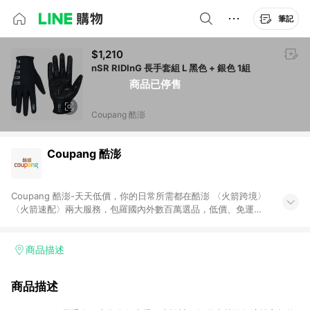
筆記
$1,210
nSR RIDInG 長手套組 L 黑色 + 銀色 1組
商品已停售
Coupang 酷澎
Coupang 酷澎
Coupang 酷澎-天天低價，你的日常所需都在酷澎 〈火箭跨境〉
〈火箭速配〉兩大服務，包羅國內外數百萬選品，低價、免運，
隔日出貨直送到府。挑戰市場最低價，再享免運優惠，食品、保
健、美妝、母嬰、服飾等，快來選購。 WOW！會員 無條件免運
加入WOW會員告別湊免運，火箭速配、火箭跨境優質選品不限金
商品描述
額快速配送，想買就能買。
商品描述