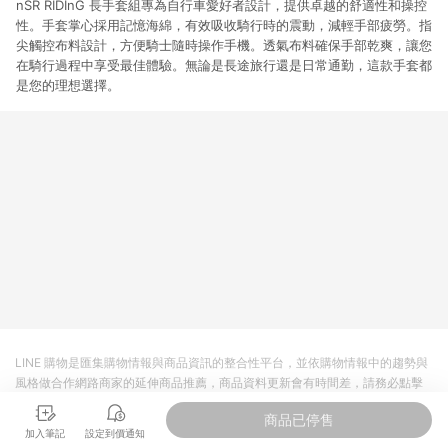
nSR RIDInG 長手套組專為自行車愛好者設計，提供卓越的舒適性和操控
性。手套掌心採用記憶海綿，有效吸收騎行時的震動，減輕手部疲勞。指
尖觸控布料設計，方便騎士隨時操作手機。透氣布料確保手部乾爽，讓您
在騎行過程中享受最佳體驗。無論是長途旅行還是日常通勤，這款手套都
是您的理想選擇。
LINE 購物是匯集購物情報與商品資訊的整合性平台，並依購物情報中的趨勢與
風格做合作網路商家的延伸商品推薦，商品資料更新會有時間差，請務必點擊
商品至各合作網路商家，確認現售價與購物條件，一切資訊以合作廠商網頁為
商品已停售
準。
加入筆記
設定到價通知