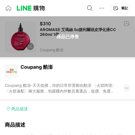
筆記
$310
AROMASE 艾瑪絲 5α捷利爾頭皮淨化液CC
260ml 1個
商品已停售
Coupang 酷澎
Coupang 酷澎
Coupang 酷澎-天天低價，你的日常所需都在酷澎 〈火箭跨境〉
〈火箭速配〉兩大服務，包羅國內外數百萬選品，低價、免運，
隔日出貨直送到府。挑戰市場最低價，再享免運優惠，食品、保
健、美妝、母嬰、服飾等，快來選購。 WOW！會員 無條件免運
加入WOW會員告別湊免運，火箭速配、火箭跨境優質選品不限金
商品描述
額快速配送，想買就能買。
商品描述