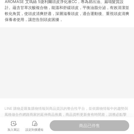
AROMASE 艾瑪絲 5捷利爾頭皮淨化液CC，專為易出油、扁塌髮質設
計。蘊含甘草次酸複合物，能溫和舒緩頭皮，平衡油脂分泌，有效清潔並
軟化角質，使頭皮清爽舒適，深層滋養頭皮，適合運動後、重視頭皮清爽
保養者使用，讓您告別頭皮困擾，
LINE 購物是匯集購物情報與商品資訊的整合性平台，並依購物情報中的趨勢與
風格做合作網路商家的延伸商品推薦，商品資料更新會有時間差，請務必點擊
商品至各合作網路商家，確認現售價與購物條件，一切資訊以合作廠商網頁為
商品已停售
準。
加入筆記
設定到價通知