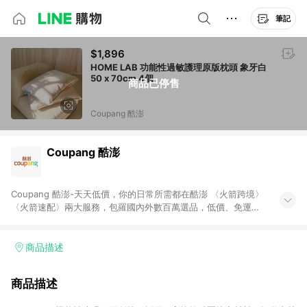
筆記
$1,896
HOME LAB 功能性過敏護理原版枕頭 象牙白
50 x 70cm 4個
商品已停售
Coupang 酷澎
Coupang 酷澎
Coupang 酷澎-天天低價，你的日常所需都在酷澎 〈火箭跨境〉
〈火箭速配〉兩大服務，包羅國內外數百萬選品，低價、免運，
隔日出貨直送到府。挑戰市場最低價，再享免運優惠，食品、保
健、美妝、母嬰、服飾等，快來選購。 WOW！會員 無條件免運
加入WOW會員告別湊免運，火箭速配、火箭跨境優質選品不限金
商品描述
額快速配送，想買就能買。
商品描述