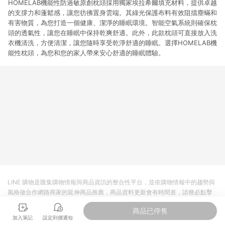
HOMELAB機能性防過敏原創枕頭採用獨家埃拉希爾填充材料，提供卓越
的支撐力和蓬鬆感，讓您彷彿置身雲端。其綠光保護布料有效阻擋塵蟎和
有害物質，為您打造一個健康、潔淨的睡眠環境。智能空氣系統則確保枕
頭的透氣性，讓您在睡眠中保持乾爽舒適。此外，此款枕頭可直接放入洗
衣機清洗，方便清潔，讓您隨時享受乾淨舒適的睡眠。選擇HOMELAB機
能性枕頭，為您和您的家人帶來安心舒適的睡眠體驗。
LINE 購物是匯集購物情報與商品資訊的整合性平台，並依購物情報中的趨勢與
風格做合作網路商家的延伸商品推薦，商品資料更新會有時間差，請務必點擊
商品至各合作網路商家，確認現售價與購物條件，一切資訊以合作廠商網頁為
商品已停售
準。
加入筆記
設定到價通知