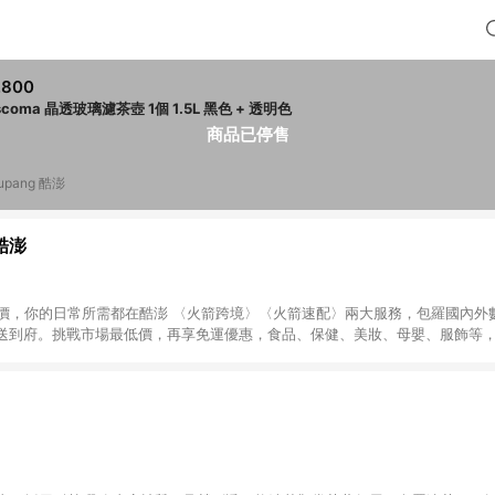
,800
tescoma 晶透玻璃濾茶壺 1個 1.5L 黑色 + 透明色
商品已停售
upang 酷澎
 酷澎
天天低價，你的日常所需都在酷澎 〈火箭跨境〉〈火箭速配〉兩大服務，包羅國內
送到府。挑戰市場最低價，再享免運優惠，食品、保健、美妝、母嬰、服飾等
免運 加入WOW會員告別湊免運，火箭速配、火箭跨境優質選品不限金額快速配