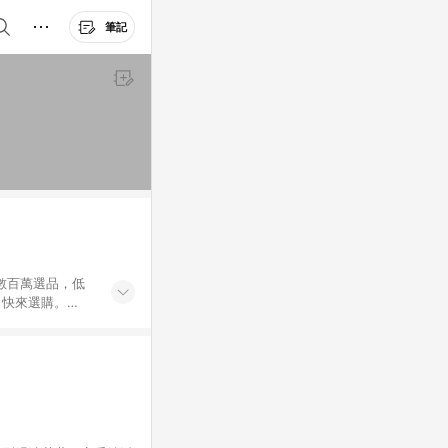
筆記
外數百萬選品，低
，快來選購。
送，想買就能買。