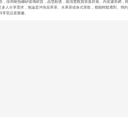
璃濾茶壺，採用耐熱硼矽玻璃材質，晶瑩剔透，能清楚觀賞茶葉舒展。內置濾茶網，
，滿足多人分享需求，無論是沖泡花草茶、水果茶或各式茶飲，都能輕鬆應對。簡
時享受品茗樂趣。