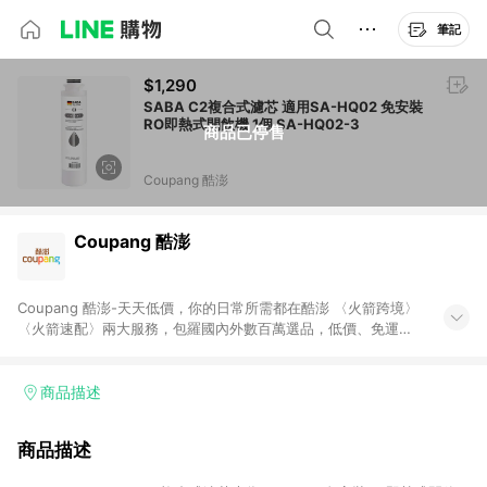
筆記
$1,290
SABA C2複合式濾芯 適用SA-HQ02 免安裝
RO即熱式開飲機 1個 SA-HQ02-3
商品已停售
Coupang 酷澎
Coupang 酷澎
Coupang 酷澎-天天低價，你的日常所需都在酷澎 〈火箭跨境〉
〈火箭速配〉兩大服務，包羅國內外數百萬選品，低價、免運，
隔日出貨直送到府。挑戰市場最低價，再享免運優惠，食品、保
健、美妝、母嬰、服飾等，快來選購。 WOW！會員 無條件免運
加入WOW會員告別湊免運，火箭速配、火箭跨境優質選品不限金
商品描述
額快速配送，想買就能買。
商品描述