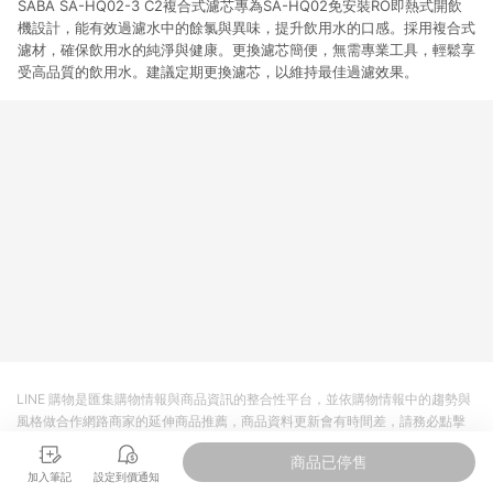
SABA SA-HQ02-3 C2複合式濾芯專為SA-HQ02免安裝RO即熱式開飲
機設計，能有效過濾水中的餘氯與異味，提升飲用水的口感。採用複合式
濾材，確保飲用水的純淨與健康。更換濾芯簡便，無需專業工具，輕鬆享
受高品質的飲用水。建議定期更換濾芯，以維持最佳過濾效果。
LINE 購物是匯集購物情報與商品資訊的整合性平台，並依購物情報中的趨勢與
風格做合作網路商家的延伸商品推薦，商品資料更新會有時間差，請務必點擊
商品至各合作網路商家，確認現售價與購物條件，一切資訊以合作廠商網頁為
商品已停售
準。
加入筆記
設定到價通知