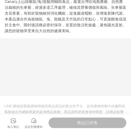
Canary上山採藥鼠/兔/龍貓用輔助食品，嚴選台灣在地無農藥、自然農
法栽植的矢車菊，經過多道工序處理，確保其營養價值與風味。矢車菊富
含花青素，有助於寵物維持消化機能，促進腸道蠕動，並增進新陳代謝。
本產品適合作為寵物鼠、兔、龍貓及天竺鼠的日常點心，可直接餵食或混
於主食中。開封後請務必密封保存，並置於陰涼乾燥處，避免陽光直射。
讓您的寵物享受來自大自然的健康美味。
LINE 購物是匯集購物情報與商品資訊的整合性平台，並依購物情報中的趨勢與
風格做合作網路商家的延伸商品推薦，商品資料更新會有時間差，請務必點擊
商品至各合作網路商家，確認現售價與購物條件，一切資訊以合作廠商網頁為
商品已停售
準。
加入筆記
設定到價通知