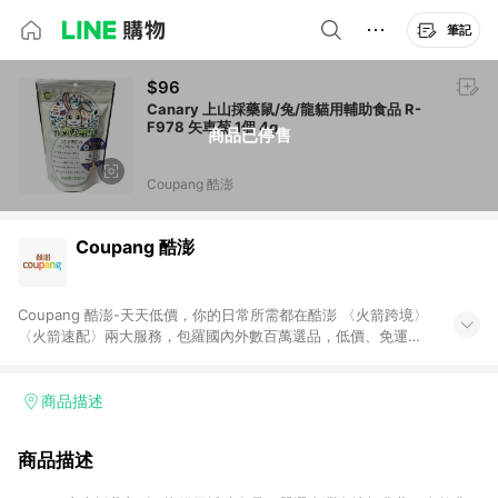
筆記
$96
Canary 上山採藥鼠/兔/龍貓用輔助食品 R-
F978 矢車菊 1個 4g
商品已停售
Coupang 酷澎
Coupang 酷澎
Coupang 酷澎-天天低價，你的日常所需都在酷澎 〈火箭跨境〉
〈火箭速配〉兩大服務，包羅國內外數百萬選品，低價、免運，
隔日出貨直送到府。挑戰市場最低價，再享免運優惠，食品、保
健、美妝、母嬰、服飾等，快來選購。 WOW！會員 無條件免運
加入WOW會員告別湊免運，火箭速配、火箭跨境優質選品不限金
商品描述
額快速配送，想買就能買。
商品描述