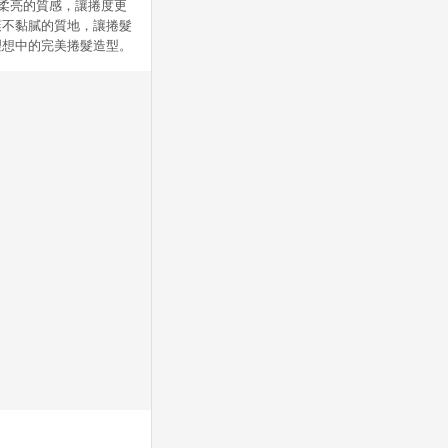
盈柔亮的質感，讓捲度更
爽不黏膩的質地，讓捲髮
理想中的完美捲髮造型。