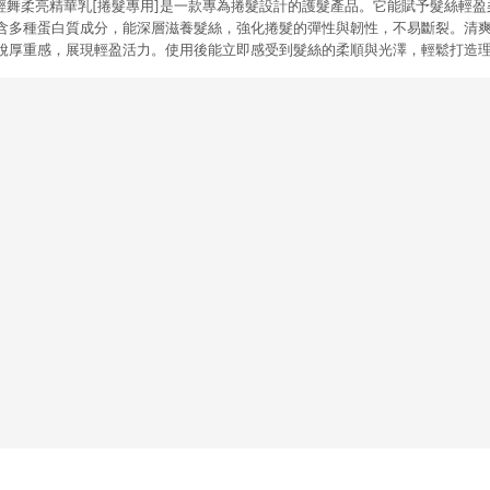
的秀髮-輕舞柔亮精華乳[捲髮專用]是一款專為捲髮設計的護髮產品。它能賦予髮絲輕
含多種蛋白質成分，能深層滋養髮絲，強化捲髮的彈性與韌性，不易斷裂。清
脫厚重感，展現輕盈活力。使用後能立即感受到髮絲的柔順與光澤，輕鬆打造