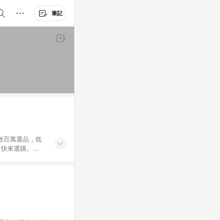
筆記
外數百萬選品，低
，快來選購。
送，想買就能買。