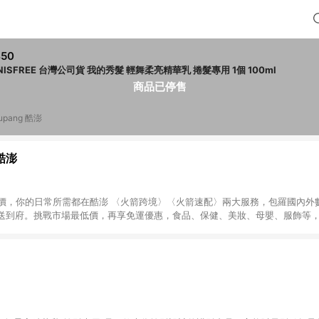
450
INNISFREE 台灣公司貨 我的秀髮 輕舞柔亮精華乳 捲髮專用 1個 100ml
商品已停售
upang 酷澎
 酷澎
天天低價，你的日常所需都在酷澎 〈火箭跨境〉〈火箭速配〉兩大服務，包羅國內
送到府。挑戰市場最低價，再享免運優惠，食品、保健、美妝、母嬰、服飾等
免運 加入WOW會員告別湊免運，火箭速配、火箭跨境優質選品不限金額快速配