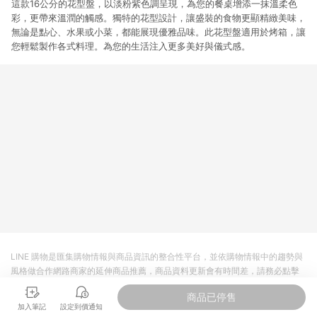
這款16公分的花型盤，以淡粉紫色調呈現，為您的餐桌增添一抹溫柔色
彩，更帶來溫潤的觸感。獨特的花型設計，讓盛裝的食物更顯精緻美味，
無論是點心、水果或小菜，都能展現優雅品味。此花型盤適用於烤箱，讓
您輕鬆製作各式料理。為您的生活注入更多美好與儀式感。
LINE 購物是匯集購物情報與商品資訊的整合性平台，並依購物情報中的趨勢與
風格做合作網路商家的延伸商品推薦，商品資料更新會有時間差，請務必點擊
商品至各合作網路商家，確認現售價與購物條件，一切資訊以合作廠商網頁為
商品已停售
準。
加入筆記
設定到價通知