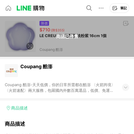
筆記
降價
$710
(降$355)
LE CREUSET 花型盤 淡粉紫 16cm 1個
商品已停售
Coupang 酷澎
Coupang 酷澎
Coupang 酷澎-天天低價，你的日常所需都在酷澎 〈火箭跨境〉
〈火箭速配〉兩大服務，包羅國內外數百萬選品，低價、免運，
隔日出貨直送到府。挑戰市場最低價，再享免運優惠，食品、保
健、美妝、母嬰、服飾等，快來選購。 WOW！會員 無條件免運
加入WOW會員告別湊免運，火箭速配、火箭跨境優質選品不限金
商品描述
額快速配送，想買就能買。
商品描述