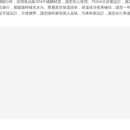
4不鏽鋼隨行杯，採用食品級304不鏽鋼材質，讓您安心使用。750ml大容量設計，
出旅行，都能隨時補充水分。雙層真空保溫技術，保溫保冷效果極佳，讓您一
配手提設計，方便攜帶，讓您隨時展現個人品味。汽車杯座設計，讓您在行車