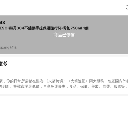
98
TYESO 泰碩 304不鏽鋼手提保溫隨行杯 橘色 750ml 1個
商品已停售
upang 酷澎
 酷澎
天天低價，你的日常所需都在酷澎 〈火箭跨境〉〈火箭速配〉兩大服務，包羅國內
送到府。挑戰市場最低價，再享免運優惠，食品、保健、美妝、母嬰、服飾等
免運 加入WOW會員告別湊免運，火箭速配、火箭跨境優質選品不限金額快速配