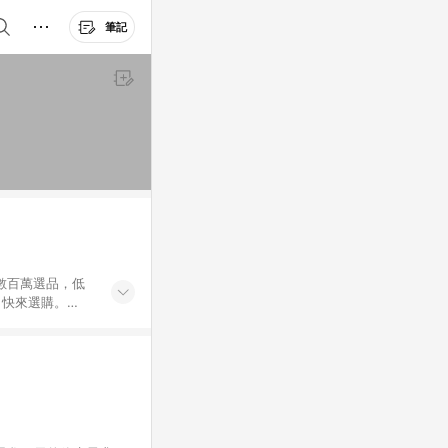
筆記
外數百萬選品，低
，快來選購。
送，想買就能買。