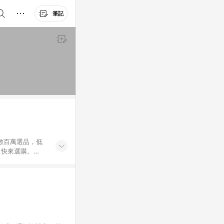
筆記
外數百萬選品，低
，快來選購。
送，想買就能買。