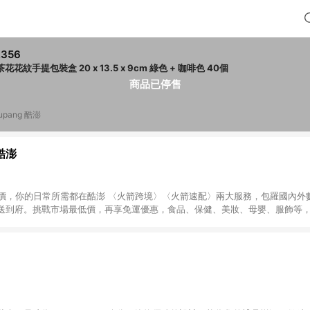
,356
山茶花花紋手提包裝盒 20 x 13.5 x 9cm 綠色 + 咖啡色 40個
商品已停售
upang 酷澎
 酷澎
天天低價，你的日常所需都在酷澎 〈火箭跨境〉〈火箭速配〉兩大服務，包羅國內
送到府。挑戰市場最低價，再享免運優惠，食品、保健、美妝、母嬰、服飾等
免運 加入WOW會員告別湊免運，火箭速配、火箭跨境優質選品不限金額快速配