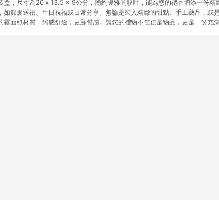
盒，尺寸為20 x 13.5 x 9公分，簡約優雅的設計，能為您的禮品增添一份
，如節慶送禮、生日祝福或日常分享。無論是裝入精緻的甜點、手工藝品，或
的霧面紙材質，觸感舒適，更顯質感。讓您的禮物不僅僅是物品，更是一份充