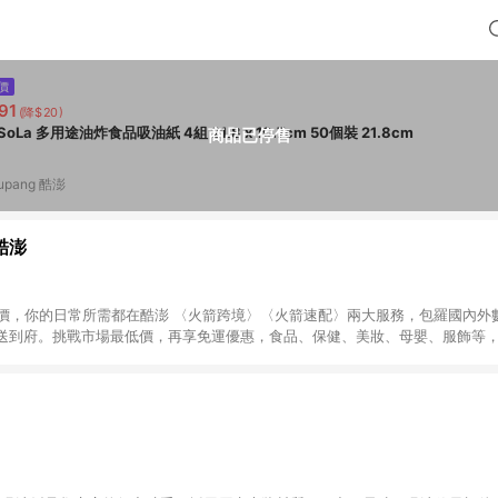
價
91
(降$20)
FaSoLa 多用途油炸食品吸油紙 4組 21.8 x 19.7cm 50個裝 21.8cm
商品已停售
upang 酷澎
 酷澎
天天低價，你的日常所需都在酷澎 〈火箭跨境〉〈火箭速配〉兩大服務，包羅國內
送到府。挑戰市場最低價，再享免運優惠，食品、保健、美妝、母嬰、服飾等
免運 加入WOW會員告別湊免運，火箭速配、火箭跨境優質選品不限金額快速配