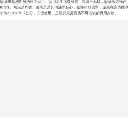
炸食品吸油紙是您廚房的得力助手。採用原生木漿材質，厚實不易破，吸油效果極
更清爽。無論是炸雞、薯條還是其他油炸點心，都能輕鬆應對，讓您在家也能
為21.8 x 19.7公分，方便使用，是現代家庭廚房不可或缺的實用好物。