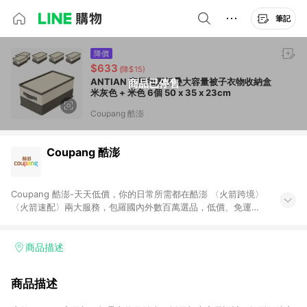
筆記
降價
$633
(降$15)
ANTIAN 家用加厚折疊大容量被子衣物收納盒
商品已停售
米灰色 + 米色 6個 50 x 35 x 23cm
Coupang 酷澎
Coupang 酷澎
Coupang 酷澎-天天低價，你的日常所需都在酷澎 〈火箭跨境〉
〈火箭速配〉兩大服務，包羅國內外數百萬選品，低價、免運，
隔日出貨直送到府。挑戰市場最低價，再享免運優惠，食品、保
健、美妝、母嬰、服飾等，快來選購。 WOW！會員 無條件免運
加入WOW會員告別湊免運，火箭速配、火箭跨境優質選品不限金
商品描述
額快速配送，想買就能買。
商品描述