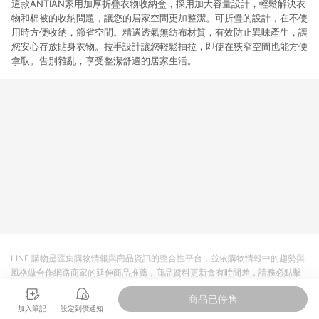
這款ANTIAN家用加厚折疊衣物收納盒，採用加大容量設計，輕鬆解決衣
物和棉被的收納問題，讓您的居家空間更加整潔。可折疊的設計，在不使
用時方便收納，節省空間。精選透氣無紡布材質，有效防止異味產生，讓
您安心存放貼身衣物。拉手設計讓您輕鬆抽拉，即使在狹窄空間也能方便
拿取。告別雜亂，享受整潔舒適的居家生活。
LINE 購物是匯集購物情報與商品資訊的整合性平台，並依購物情報中的趨勢與
風格做合作網路商家的延伸商品推薦，商品資料更新會有時間差，請務必點擊
商品至各合作網路商家，確認現售價與購物條件，一切資訊以合作廠商網頁為
商品已停售
準。
加入筆記
設定到價通知