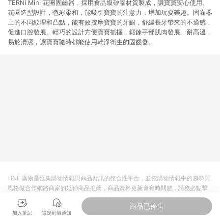
TERNi Mini 花圈固齒器，採用食品級矽膠材質製成，讓寶寶安心使用。
花圈造型設計，色彩柔和，能吸引寶寶的注意力，增加玩耍樂趣。固齒器
上的不同紋理和凸點，能有效按摩寶寶的牙齦，舒緩長牙帶來的不適感，
促進口腔發展。輕巧的設計方便寶寶抓握，鍛鍊手部肌肉發展。耐高溫，
易於清潔，讓寶寶隨時都能使用乾淨衛生的固齒器。
LINE 購物是匯集購物情報與商品資訊的整合性平台，並依購物情報中的趨勢與
風格做合作網路商家的延伸商品推薦，商品資料更新會有時間差，請務必點擊
商品至各合作網路商家，確認現售價與購物條件，一切資訊以合作廠商網頁為
商品已停售
準。
加入筆記
設定到價通知