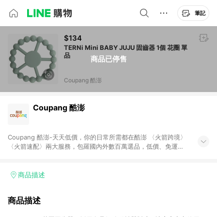
筆記
$134
TERNi Mini BABY JUJU 固齒器 1個 花圈 單
品
商品已停售
Coupang 酷澎
Coupang 酷澎
Coupang 酷澎-天天低價，你的日常所需都在酷澎 〈火箭跨境〉
〈火箭速配〉兩大服務，包羅國內外數百萬選品，低價、免運，
隔日出貨直送到府。挑戰市場最低價，再享免運優惠，食品、保
健、美妝、母嬰、服飾等，快來選購。 WOW！會員 無條件免運
加入WOW會員告別湊免運，火箭速配、火箭跨境優質選品不限金
商品描述
額快速配送，想買就能買。
商品描述