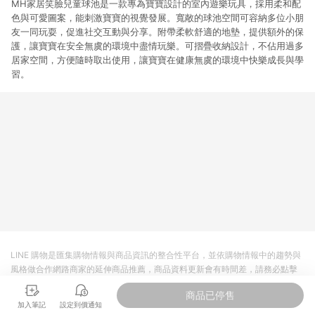
MH家居笑臉兒童球池是一款專為寶寶設計的室內遊樂玩具，採用柔和配
色與可愛圖案，能刺激寶寶的視覺發展。寬敞的球池空間可容納多位小朋
友一同玩耍，促進社交互動與分享。附帶柔軟舒適的地墊，提供額外的保
護，讓寶寶在安全無虞的環境中盡情玩樂。可摺疊收納設計，不佔用過多
居家空間，方便隨時取出使用，讓寶寶在健康無虞的環境中快樂成長與學
習。
LINE 購物是匯集購物情報與商品資訊的整合性平台，並依購物情報中的趨勢與
風格做合作網路商家的延伸商品推薦，商品資料更新會有時間差，請務必點擊
商品至各合作網路商家，確認現售價與購物條件，一切資訊以合作廠商網頁為
商品已停售
準。
加入筆記
設定到價通知