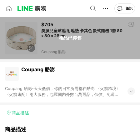
筆記
$705
笑臉兒童球池 附地墊 卡其色 款式隨機 1套 80
x 80 x 26cm
商品已停售
Coupang 酷澎
Coupang 酷澎
Coupang 酷澎-天天低價，你的日常所需都在酷澎 〈火箭跨境〉
〈火箭速配〉兩大服務，包羅國內外數百萬選品，低價、免運，
隔日出貨直送到府。挑戰市場最低價，再享免運優惠，食品、保
健、美妝、母嬰、服飾等，快來選購。 WOW！會員 無條件免運
加入WOW會員告別湊免運，火箭速配、火箭跨境優質選品不限金
商品描述
額快速配送，想買就能買。
商品描述