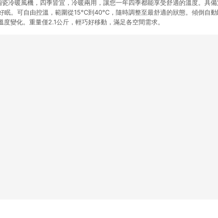
扇葉陶瓷冷暖風機，四季皆宜，冷暖兩用，讓您一年四季都能享受舒適的溫度。具
好眠。可自由控溫，範圍從15°C到40°C，隨時調整至最舒適的狀態。傾倒自動
溫度變化。重量僅2.1公斤，輕巧好移動，滿足各空間需求。