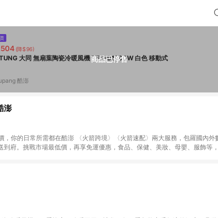
價
,504
(降$96)
TATUNG 大同 無扇葉陶瓷冷暖風機 TFS-D1200W 白色 移動式
商品已停售
upang 酷澎
 酷澎
天天低價，你的日常所需都在酷澎 〈火箭跨境〉〈火箭速配〉兩大服務，包羅國內
送到府。挑戰市場最低價，再享免運優惠，食品、保健、美妝、母嬰、服飾等
免運 加入WOW會員告別湊免運，火箭速配、火箭跨境優質選品不限金額快速配