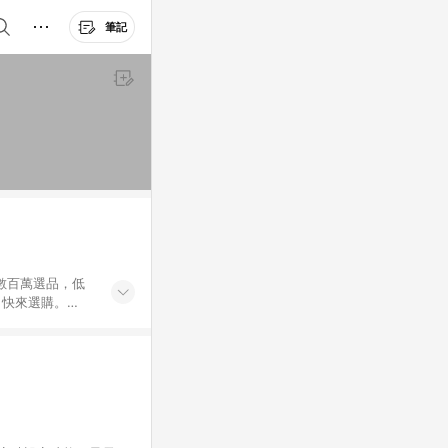
筆記
外數百萬選品，低
，快來選購。
送，想買就能買。