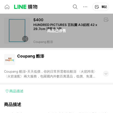
筆記
$400
HUNDRED PICTURES 百耘圖 A3鋁框 42 x
29.7cm 淺藍色 1個
商品已停售
Coupang 酷澎
Coupang 酷澎
Coupang 酷澎-天天低價，你的日常所需都在酷澎 〈火箭跨境〉
〈火箭速配〉兩大服務，包羅國內外數百萬選品，低價、免運，
隔日出貨直送到府。挑戰市場最低價，再享免運優惠，食品、保
健、美妝、母嬰、服飾等，快來選購。 WOW！會員 無條件免運
加入WOW會員告別湊免運，火箭速配、火箭跨境優質選品不限金
商品描述
額快速配送，想買就能買。
商品描述