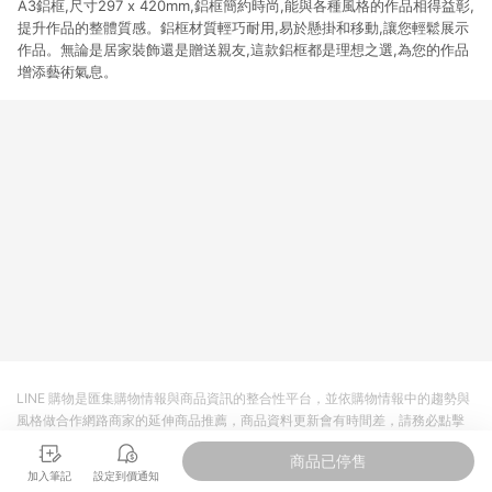
A3鋁框,尺寸297 x 420mm,鋁框簡約時尚,能與各種風格的作品相得益彰,
提升作品的整體質感。鋁框材質輕巧耐用,易於懸掛和移動,讓您輕鬆展示
作品。無論是居家裝飾還是贈送親友,這款鋁框都是理想之選,為您的作品
增添藝術氣息。
LINE 購物是匯集購物情報與商品資訊的整合性平台，並依購物情報中的趨勢與
風格做合作網路商家的延伸商品推薦，商品資料更新會有時間差，請務必點擊
商品至各合作網路商家，確認現售價與購物條件，一切資訊以合作廠商網頁為
商品已停售
準。
加入筆記
設定到價通知