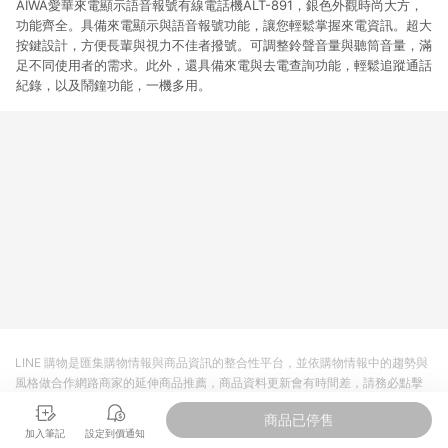
AIWA愛華來電顯示語音報號有線電話機ALT-891，銀色外觀時尚大方，
功能齊全。具備來電顯示與語音報號功能，讓您輕鬆掌握來電資訊。超大
按鍵設計，方便長輩與視力不佳者撥號。可調整鈴聲音量與聽筒音量，滿
足不同使用者的需求。此外，還具備來電與去電查詢功能，輕鬆追蹤通話
紀錄，以及鬧鐘功能，一機多用。
LINE 購物是匯集購物情報與商品資訊的整合性平台，並依購物情報中的趨勢與
風格做合作網路商家的延伸商品推薦，商品資料更新會有時間差，請務必點擊
商品至各合作網路商家，確認現售價與購物條件，一切資訊以合作廠商網頁為
商品已停售
準。
加入筆記
設定到價通知