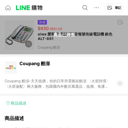
筆記
降價
$650
(降$149)
aiwa 愛華 來電顯示語音報號有線電話機 銀色
商品已停售
ALT-891
Coupang 酷澎
Coupang 酷澎
Coupang 酷澎-天天低價，你的日常所需都在酷澎 〈火箭跨境〉
〈火箭速配〉兩大服務，包羅國內外數百萬選品，低價、免運，
隔日出貨直送到府。挑戰市場最低價，再享免運優惠，食品、保
健、美妝、母嬰、服飾等，快來選購。 WOW！會員 無條件免運
加入WOW會員告別湊免運，火箭速配、火箭跨境優質選品不限金
商品描述
額快速配送，想買就能買。
商品描述