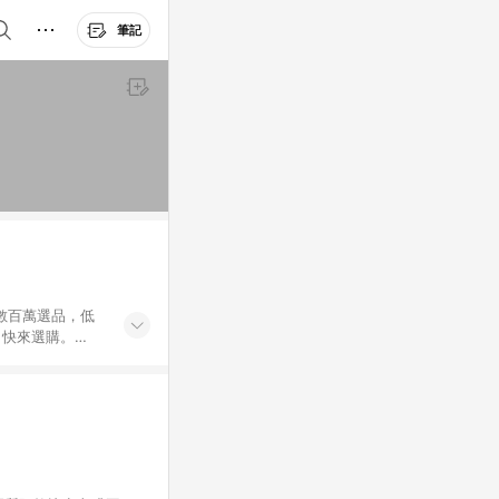
筆記
外數百萬選品，低
，快來選購。
送，想買就能買。