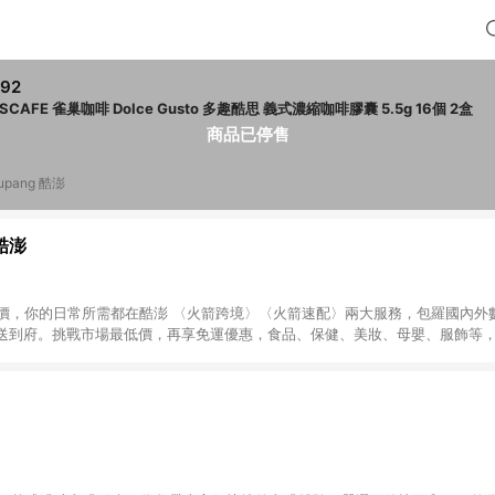
92
NESCAFE 雀巢咖啡 Dolce Gusto 多趣酷思 義式濃縮咖啡膠囊 5.5g 16個 2盒
商品已停售
upang 酷澎
 酷澎
天天低價，你的日常所需都在酷澎 〈火箭跨境〉〈火箭速配〉兩大服務，包羅國內
送到府。挑戰市場最低價，再享免運優惠，食品、保健、美妝、母嬰、服飾等
免運 加入WOW會員告別湊免運，火箭速配、火箭跨境優質選品不限金額快速配