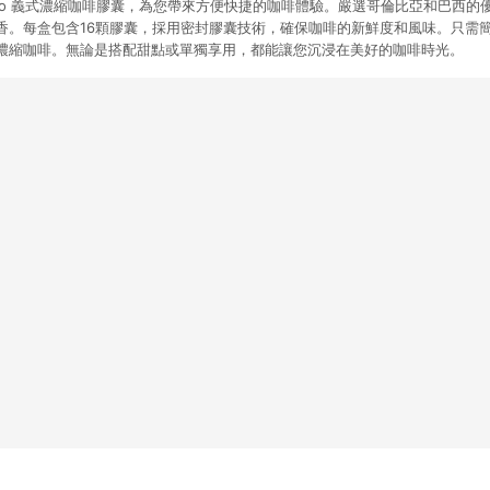
e Gusto 義式濃縮咖啡膠囊，為您帶來方便快捷的咖啡體驗。嚴選哥倫比亞和巴西
香。每盒包含16顆膠囊，採用密封膠囊技術，確保咖啡的新鮮度和風味。只需
濃縮咖啡。無論是搭配甜點或單獨享用，都能讓您沉浸在美好的咖啡時光。