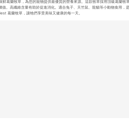
級脫氧保鮮葛蘭牧草，為您的寵物提供最優質的營養來源。這款牧草採用頂級葛蘭牧
價值。高纖維含量有助於促進消化。適合兔子、天竺鼠、龍貓等小動物食用，
tBest 葛蘭牧草，讓牠們享受美味又健康的每一天。