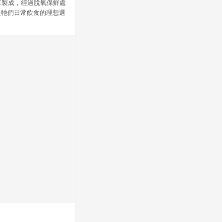
草製成，經過脫氧保鮮處
是牠們日常飲食的理想選