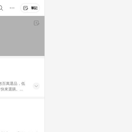
筆記
外數百萬選品，低
，快來選購。
送，想買就能買。