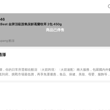
246
PetBest 金牌頂級脫氧保鮮葛蘭牧草 2包 450g
商品已停售
upang 酷澎
 酷澎
天天低價，你的日常所需都在酷澎 〈火箭跨境〉〈火箭速配〉兩大服務，包羅國內
送到府。挑戰市場最低價，再享免運優惠，食品、保健、美妝、母嬰、服飾等
免運 加入WOW會員告別湊免運，火箭速配、火箭跨境優質選品不限金額快速配