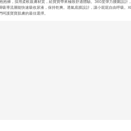
優選抱抱褲，採用柔軟親膚材質，給寶寶帶來極致舒適體驗。360度彈力腰圍設計
瞬吸導流層能快速吸收尿液，保持乾爽。透氣底膜設計，讓小屁屁自由呼吸。XL尺
們呵護寶寶肌膚的最佳選擇。