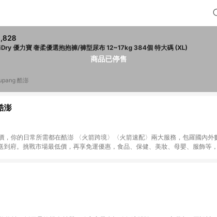
,828
UniDry 優力寶 奢柔優選抱抱褲/褲型尿布 12~17kg 384個 特大碼 (XL)
商品已停售
upang 酷澎
 酷澎
天天低價，你的日常所需都在酷澎 〈火箭跨境〉〈火箭速配〉兩大服務，包羅國內
送到府。挑戰市場最低價，再享免運優惠，食品、保健、美妝、母嬰、服飾等
免運 加入WOW會員告別湊免運，火箭速配、火箭跨境優質選品不限金額快速配