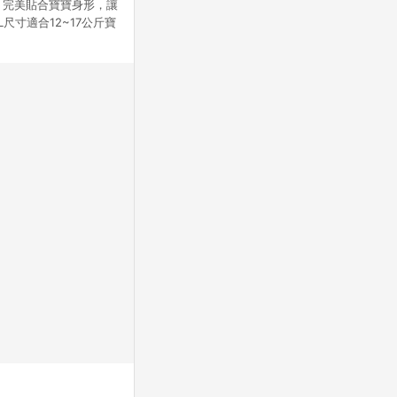
，完美貼合寶寶身形，讓
寸適合12~17公斤寶