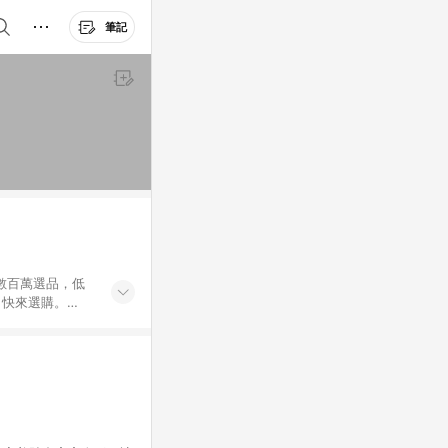
筆記
外數百萬選品，低
，快來選購。
送，想買就能買。