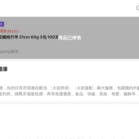
價
469
(降$50)
青皮鐵炮竹串 21cm 60g 3包 100支
商品已停售
upang 酷澎
 酷澎
天天低價，你的日常所需都在酷澎 〈火箭跨境〉〈火箭速配〉兩大服務，包羅國內
送到府。挑戰市場最低價，再享免運優惠，食品、保健、美妝、母嬰、服飾等
免運 加入WOW會員告別湊免運，火箭速配、火箭跨境優質選品不限金額快速配