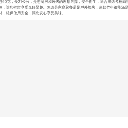
包60克，長21公分，是您廚房和燒烤的理想選擇，安全衛生，適合串烤各種肉
握，讓您輕鬆享受烹飪樂趣。無論是家庭聚餐還是戶外燒烤，這款竹串都能滿
材，確保使用安全，讓您安心享受美味。