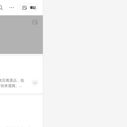
筆記
外數百萬選品，低
，快來選購。
送，想買就能買。