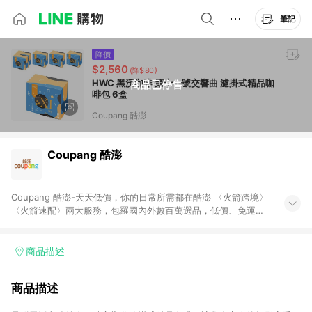
筆記
降價
$2,560
(降$80)
HWC 黑沃咖啡 第十一號交響曲 濾掛式精品咖
商品已停售
啡包 6盒
Coupang 酷澎
Coupang 酷澎
Coupang 酷澎-天天低價，你的日常所需都在酷澎 〈火箭跨境〉
〈火箭速配〉兩大服務，包羅國內外數百萬選品，低價、免運，
隔日出貨直送到府。挑戰市場最低價，再享免運優惠，食品、保
健、美妝、母嬰、服飾等，快來選購。 WOW！會員 無條件免運
加入WOW會員告別湊免運，火箭速配、火箭跨境優質選品不限金
商品描述
額快速配送，想買就能買。
商品描述