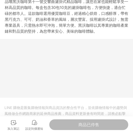
品嚐黑沃咖啡第十一號交響曲濾掛式精品咖啡，讓您在家也能輕鬆享受一
杯高品質的咖啡。每盒包含30包10克的濾掛咖啡包，方便快捷，適合忙
碌的都市人。這款咖啡選用優質咖啡豆，經過精心烘焙，口感醇厚，帶有
黑巧克力、可可、奶油和香草的風味，層次豐富。採用濾掛式設計，無需
專業器具，只需熱水即可沖泡，簡單方便。黑沃咖啡以其專業的咖啡產業
鏈和對品質的堅持，為您帶來安心、美味的咖啡體驗。
LINE 購物是匯集購物情報與商品資訊的整合性平台，並依購物情報中的趨勢與
風格做合作網路商家的延伸商品推薦，商品資料更新會有時間差，請務必點擊
商品至各合作網路商家，確認現售價與購物條件，一切資訊以合作廠商網頁為
商品已停售
準。
加入筆記
設定到價通知