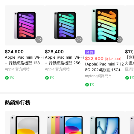
Vision Pro、Vision Pro配件、Pro Display XDR、 禮品卡、禮品
包裝、Apple開發者計畫和運輸、Apple 員購商城、
AppleCare+服務單獨購買或在主產品發貨後購買。 6. 每種型號
都有終⽣回饋限额： a) iPhone、Mac、iPad、Watch、Vision、
Apple TV 及 HomePod : 每個型號6件 b) AirTag 1 件裝及
AirTag 配件: 每款32件 c) AirTag 4 件裝: 8份 d) AirPods 及其他
合資格配: 每款10件 本限額適用於Apple Store網站及APP所有購
買行為，超過限額將停止核發回饋 7. 若您購買符合贈點資格之商
品，且使用禮品卡付款，點數回饋將以扣除禮品卡後的實際付款
$24,900
$28,400
$17
降價
金額為回饋計算。 8. 國際商家之商品金額及回饋點數依據將以商
Apple iPad mini Wi‑Fi
Apple iPad mini Wi‑Fi
【彩
$22,900
(降$2,000)
品未稅價格為準。 9. 2020/7/13 00:00起回饋點數以商品未稅價
+ 行動網路機型 128G
+ 行動網路機型 256G
力畫
(Apple)iPad mini 7 12
格為準。 10. 若您的訂單內有多項商品且為分批出貨，「LINE購
B - 紫色
B - 太空灰色
色彩
Apple 官方網站
Apple 官方網站
亞洲
8G 2024版(藍)(5G)8.
物通知」僅會發送首批出貨的商品資訊，其餘商品資訊將於出貨
Pinko
3吋平板
myfone網路門市
後三天顯示於「LINE購物後台>我的>我的訂單>已訂購」。 11.
1%
1%
1
因Apple隱私政策，LINE購物通知發送時，顯示之訂單時間「分:
1%
秒」皆為「59:59」。 12. 建議可將導購過程進行錄影，避免後續
導購失效無從查證
熱銷排行榜