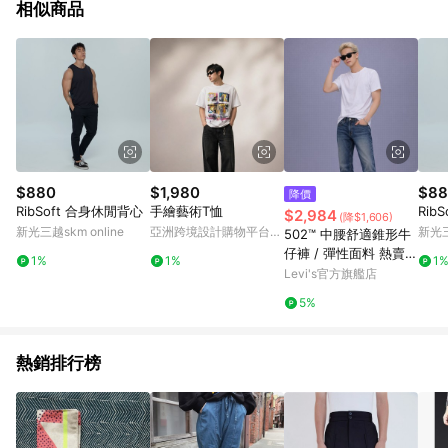
相似商品
$880
$1,980
$88
降價
RibSoft 合身休閒背心
手繪藝術T恤
Rib
$2,984
(降$1,606)
新光三越skm online
亞洲跨境設計購物平台
新光三
502™ 中腰舒適錐形牛
Pinkoi
仔褲 / 彈性面料 熱賣單
1%
1%
1
品
Levi's官方旗艦店
5%
熱銷排行榜