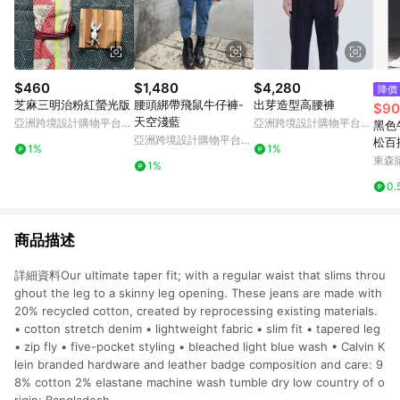
$460
$1,480
$4,280
降價
芝麻三明治粉紅螢光版
腰頭綁帶飛鼠牛仔褲-
出芽造型高腰褲
$90
天空淺藍
亞洲跨境設計購物平台
亞洲跨境設計購物平台
黑色
Pinkoi
Pinkoi
亞洲跨境設計購物平台
松百
1%
1%
Pinkoi
款潮
東森購
1%
男
0.
商品描述
詳細資料Our ultimate taper fit; with a regular waist that slims throu
ghout the leg to a skinny leg opening. These jeans are made with
20% recycled cotton, created by reprocessing existing materials.
• cotton stretch denim • lightweight fabric • slim fit • tapered leg
• zip fly • five-pocket styling • bleached light blue wash • Calvin K
lein branded hardware and leather badge composition and care: 9
8% cotton 2% elastane machine wash tumble dry low country of o