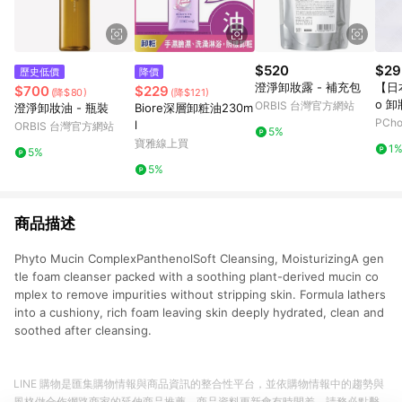
$520
$29
歷史低價
降價
澄淨卸妝露 - 補充包
【日本
$700
$229
(降$80)
(降$121)
o 卸
ORBIS 台灣官方網站
澄淨卸妝油 - 瓶裝
Biore深層卸粧油230m
PCh
l
ORBIS 台灣官方網站
5%
寶雅線上買
1
5%
5%
商品描述
Phyto Mucin ComplexPanthenolSoft Cleansing, MoisturizingA gen
tle foam cleanser packed with a soothing plant-derived mucin co
mplex to remove impurities without stripping skin. Formula lathers
into a cushiony, rich foam leaving skin deeply hydrated, clean and
soothed after cleansing.
LINE 購物是匯集購物情報與商品資訊的整合性平台，並依購物情報中的趨勢與
風格做合作網路商家的延伸商品推薦，商品資料更新會有時間差，請務必點擊