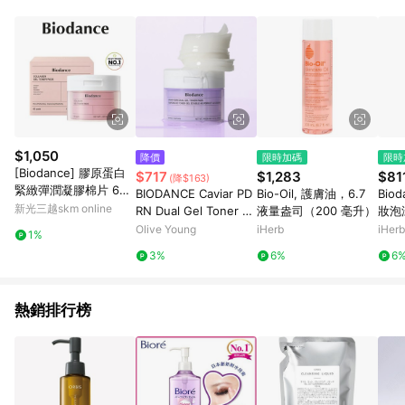
abc567、xyz987等。） 3. iHerb App下單不符合點數回饋資
格。 4.符合贈點資格者，將於出貨後3個工作日陸續發送交易訊
息通知。 5.點數將於廠商出貨後，隔天起算85天後陸續確認發
送。 6.國際商家之商品金額及回饋點數依據將以商品未稅價格為
準。 7.國際商家之商品金額可能受匯率影響而有微幅差異。 8. 如
需確認訂單回饋資格，僅提供訂購後60天內的訂單查詢。 9.多筆
訂單連續下單 : 每一筆訂單皆需獨立從LINE購物完成跳轉，在您
完成一筆訂單的跳轉及結帳後，若需再次下單，請務必重新透過
LINE購物跳轉至iHerb後再完成下單及結帳。
$1,050
降價
限時加碼
限時
[Biodance] 膠原蛋白
$717
$1,283
$81
(降$163)
緊緻彈潤凝膠棉片 60
BIODANCE Caviar PD
Bio-Oil, 護膚油，6.7
Bio
入
新光三越skm online
RN Dual Gel Toner Pa
液量盎司（200 毫升）
妝泡
ds 60P
司（
Olive Young
iHerb
iHerb
1%
3%
6%
6
熱銷排行榜