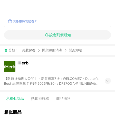
價格趨勢怎麼看？
設定到價通知
分類：
美妝保養
開架臉部清潔
開架卸妝
iHerb
【限時折扣碼大公開】 - 新客獨享7折：WELCOME7 - Doctor's
Best 品牌專屬 7 折(至2026/9/30)：DRB7Q3 1.使用LINE購物下
單前若有點擊其他平台推廣連結，可能導致回饋失敗，建議先清
除cookie後再至LINE購物頁面下單購買。 2.訂單若使用非LINE購
物頁面上提供的折扣碼，則不符合LINE POINTS 回饋資格（官方
相似商品
熱銷排行榜
商品描述
折扣碼定義：帶有iHerb字樣或由英文單字所組成，如
iHerb1212、IMMUNE20等 ; 非iHerb官方折扣碼定義：個人推廣
相似商品
碼或獎勵代碼 （會獲得獎勵金） 、英文數字亂數組合，如