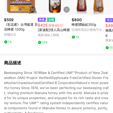
$559
$800
歷史
《彩花蜜》台灣嚴選 百
蜂蜜體驗組350g
$425
$49
(雙重省$52)
花蜂蜜 1200g
[家速配]情人高山蜂蜜
亞洲跨境設計購物平台
糖鳳
Pinkoi
神腦生活
萬家福線上購物
g
1%
萬家
1%
10%
1
商品描述
Beekeeping Since 1974Raw & Certified UMF™Product of New Zeal
andNon GMO Project VerifiedGlyphosate FreeCertified Gluten Fre
eKosherUnpasteurizedCertified B CorporationNature's most powe
rful honey Since 1974, we've been perfecting our beekeeping craf
t, sharing premium Manuka honey with the world. Manuka is prize
d for its unique properties, and enjoyed for its rich taste and crea
my texture.The UMF™ rating system independently certifies natur
al components found in Manuka Honey to assure potency, purity,