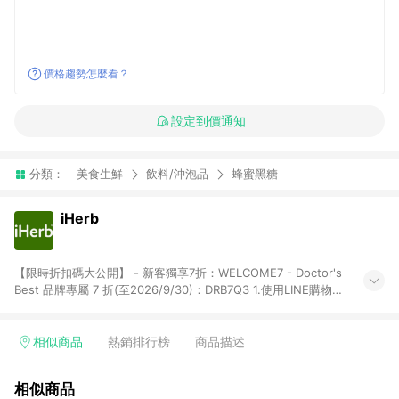
價格趨勢怎麼看？
設定到價通知
分類：
美食生鮮
飲料/沖泡品
蜂蜜黑糖
iHerb
【限時折扣碼大公開】 - 新客獨享7折：WELCOME7 - Doctor's
Best 品牌專屬 7 折(至2026/9/30)：DRB7Q3 1.使用LINE購物下
單前若有點擊其他平台推廣連結，可能導致回饋失敗，建議先清
除cookie後再至LINE購物頁面下單購買。 2.訂單若使用非LINE購
物頁面上提供的折扣碼，則不符合LINE POINTS 回饋資格（官方
相似商品
熱銷排行榜
商品描述
折扣碼定義：帶有iHerb字樣或由英文單字所組成，如
iHerb1212、IMMUNE20等 ; 非iHerb官方折扣碼定義：個人推廣
相似商品
碼或獎勵代碼 （會獲得獎勵金） 、英文數字亂數組合，如