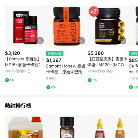
abc567、xyz987等。） 3. iHerb App下單不符合點數回饋資
格。 4.符合贈點資格者，將於出貨後3個工作日陸續發送交易訊
息通知。 5.點數將於廠商出貨後，隔天起算85天後陸續確認發
送。 6.國際商家之商品金額及回饋點數依據將以商品未稅價格為
準。 7.國際商家之商品金額可能受匯率影響而有微幅差異。 8. 如
需確認訂單回饋資格，僅提供訂購後60天內的訂單查詢。 9.多筆
訂單連續下單 : 每一筆訂單皆需獨立從LINE購物完成跳轉，在您
完成一筆訂單的跳轉及結帳後，若需再次下單，請務必重新透過
LINE購物跳轉至iHerb後再完成下單及結帳。
$3,120
$5,380
限時加碼
限時
【Comvita 康維他】U
【紐西蘭恩賜】麥蘆卡
$1,697
$85
MF15+麥蘆卡蜂蜜250
蜂蜜UMF20+(MGO82
Egmont Honey, 麥盧
Calif
g
6+) 2瓶組(250公克/
Yahoo購物中心
Yahoo購物中心
卡蜂蜜，原始未巴氏除
on,
瓶)
菌，UMF™ 16+，MG
卡蜂
iHerb
iHerb
1%
1%
O 575+，8.8 盎司（2
3+，
6%
6
50 克）
克）
熱銷排行榜