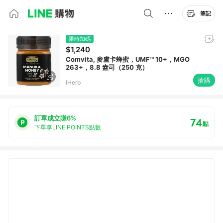
筆記
限時加碼
$1,240
Comvita, 麥盧卡蜂蜜，UMF™ 10+，MGO
263+，8.8 盎司（250 克）
搶購
iHerb
訂單成立賺6%
74
點
下單享LINE POINTS點數