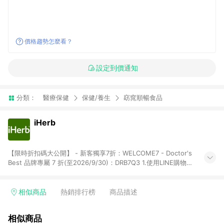
價格趨勢怎麼看？
設定到價通知
分類：
醫療保健
保健/養生
窈窕順暢食品
iHerb
【限時折扣碼大公開】 - 新客獨享7折：WELCOME7 - Doctor's
Best 品牌專屬 7 折(至2026/9/30)：DRB7Q3 1.使用LINE購物下
單前若有點擊其他平台推廣連結，可能導致回饋失敗，建議先清
除cookie後再至LINE購物頁面下單購買。 2.訂單若使用非LINE購
物頁面上提供的折扣碼，則不符合LINE POINTS 回饋資格（官方
相似商品
熱銷排行榜
商品描述
折扣碼定義：帶有iHerb字樣或由英文單字所組成，如
iHerb1212、IMMUNE20等 ; 非iHerb官方折扣碼定義：個人推廣
相似商品
碼或獎勵代碼 （會獲得獎勵金） 、英文數字亂數組合，如