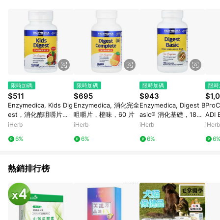
abc567、xyz987等。） 3. iHerb App下單不符合點數回饋資
格。 4.符合贈點資格者，將於出貨後3個工作日陸續發送交易訊
息通知。 5.點數將於廠商出貨後，隔天起算85天後陸續確認發
送。 6.國際商家之商品金額及回饋點數依據將以商品未稅價格為
準。 7.國際商家之商品金額可能受匯率影響而有微幅差異。 8. 如
需確認訂單回饋資格，僅提供訂購後60天內的訂單查詢。 9.多筆
訂單連續下單 : 每一筆訂單皆需獨立從LINE購物完成跳轉，在您
完成一筆訂單的跳轉及結帳後，若需再次下單，請務必重新透過
LINE購物跳轉至iHerb後再完成下單及結帳。
限時加碼
限時加碼
限時加碼
限時
$511
$695
$943
$1,
Enzymedica, Kids Dig
Enzymedica, 消化完全
Enzymedica, Digest B
ProC
est，消化酶咀嚼片，
咀嚼片，橙味，60 片
asic® 消化基礎，180
ADI B
水果混合，60 片咀嚼
粒膠囊
min,
iHerb
iHerb
iHerb
iHerb
片
6%
6%
6%
6
熱銷排行榜