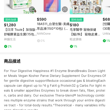
$590
$68
限時加碼
限時加碼
18A511_台塑生醫-美纖
[愷
$1,280
$180
萃晶凍(15G*10包) (直
(30
【日濢 Tsuie】加強版-
毛掌醫學 寵物保健
播介紹片段2:10:00~2:
組
NANOone
UrM
舒暢酵素益生菌(15包/
【貓/狗】 寵物皮膚敏
14:30)
早餐
盒)x4 幫助排便順暢 山
感 腸胃益生菌 寵物氣
神腦生活
蝦皮購物
0%
1
苦瓜酵素＋專利益生菌
管 寵物關節 情緒緩解
2%
1%
菌株
心臟保養 魚油
商品描述
For Your Digestive Happiness #1 Enzyme BrandBreaks Down Light
er Meals Vegan Kosher Parve Dietary Supplement Our Enzymes:Of
fer gentle digestive supportReduce occasional gas & bloatingEach
capsule can digest up to:^4 g Fat4 g Protein32 g Carbs For light m
eals & smaller appetites Enzymes to break down fats, fiber, protei
n, carbs and dairy. Our exclusive Thera-blend® technology combi
nes multiple enzyme strains that work through your entire digesti
ve tract - for total-body results.^Theoretical - many variables influ