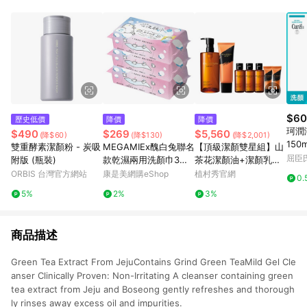
abc567、xyz987等。） 3. iHerb App下單不符合點數回饋資
格。 4.符合贈點資格者，將於出貨後3個工作日陸續發送交易訊
息通知。 5.點數將於廠商出貨後，隔天起算85天後陸續確認發
送。 6.國際商家之商品金額及回饋點數依據將以商品未稅價格為
準。 7.國際商家之商品金額可能受匯率影響而有微幅差異。 8. 如
需確認訂單回饋資格，僅提供訂購後60天內的訂單查詢。 9.多筆
訂單連續下單 : 每一筆訂單皆需獨立從LINE購物完成跳轉，在您
完成一筆訂單的跳轉及結帳後，若需再次下單，請務必重新透過
LINE購物跳轉至iHerb後再完成下單及結帳。
$60
歷史低價
降價
降價
珂潤
$490
$269
$5,560
(降$60)
(降$130)
(降$2,001)
150m
雙重酵素潔顏粉 - 炭吸
MEGAMIEx醜白兔聯名
【頂級潔顏雙星組】山
屈臣氏
附版 (瓶裝)
款乾濕兩用洗顏巾3入
茶花潔顏油+潔顏乳買2
組
送5 加贈170ml
ORBIS 台灣官方網站
康是美網購eShop
植村秀官網
0.
5%
2%
3%
商品描述
Green Tea Extract From JejuContains Grind Green TeaMild Gel Cle
anser Clinically Proven: Non-Irritating A cleanser containing green
tea extract from Jeju and Boseong gently refreshes and thorough
ly rinses away excess oil and impurities.