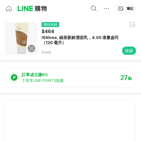
筆記
限時加碼
$464
ISNtree, 綠茶新鮮潔面乳，4.05 液量盎司
（120 毫升）
搶購
iHerb
訂單成立賺6%
27
點
下單享LINE POINTS點數