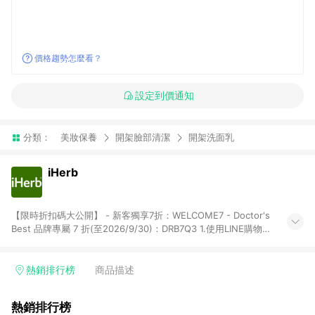
價格趨勢怎麼看？
設定到價通知
分類：
美妝保養
開架臉部清潔
開架洗面乳
iHerb
【限時折扣碼大公開】 - 新客獨享7折：WELCOME7 - Doctor's
Best 品牌專屬 7 折(至2026/9/30)：DRB7Q3 1.使用LINE購物下
單前若有點擊其他平台推廣連結，可能導致回饋失敗，建議先清
除cookie後再至LINE購物頁面下單購買。 2.訂單若使用非LINE購
物頁面上提供的折扣碼，則不符合LINE POINTS 回饋資格（官方
熱銷排行榜
商品描述
折扣碼定義：帶有iHerb字樣或由英文單字所組成，如
iHerb1212、IMMUNE20等 ; 非iHerb官方折扣碼定義：個人推廣
熱銷排行榜
碼或獎勵代碼 （會獲得獎勵金） 、英文數字亂數組合，如