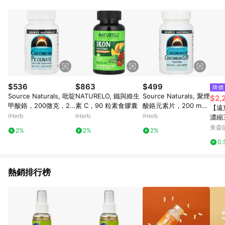
abc567、xyz987等。） 3. iHerb App下單不符合點數回饋資
格。 4.符合贈點資格者，將於出貨後3個工作日陸續發送交易訊
息通知。 5.點數將於廠商出貨後，隔天起算85天後陸續確認發
送。 6.國際商家之商品金額及回饋點數依據將以商品未稅價格為
準。 7.國際商家之商品金額可能受匯率影響而有微幅差異。 8. 如
需確認訂單回饋資格，僅提供訂購後60天內的訂單查詢。 9.多筆
訂單連續下單 : 每一筆訂單皆需獨立從LINE購物完成跳轉，在您
完成一筆訂單的跳轉及結帳後，若需再次下單，請務必重新透過
LINE購物跳轉至iHerb後再完成下單及結帳。
$536
$863
$499
降價
Source Naturals, 吡啶
NATURELO, 鐵與維生
Source Naturals, 聚煙
$2,
甲酸鉻，200微克，24
素 C，90 粒素食膠囊
酸鉻元素片，200 mc
【遠
0片
g，240片
iHerb
iHerb
iHerb
濃縮
00錠
東森購
2%
2%
2%
0.
熱銷排行榜