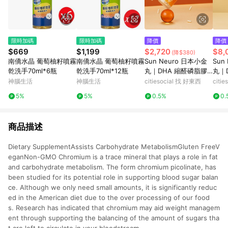
限時加碼
限時加碼
降價
降價
$669
$1,199
$2,720
$8,
(降$380)
南僑水晶 葡萄柚籽噴霧
南僑水晶 葡萄柚籽噴霧
Sun Neuro 日本小金
Sun
乾洗手70ml*6瓶
乾洗手70ml*12瓶
丸｜DHA 縮醛磷脂膠
丸｜
囊（海鞘萃取）（1
囊（
神腦生活
神腦生活
citiesocial 找 好東西
citi
瓶）
週期
5%
5%
0.5%
0.
商品描述
Dietary SupplementAssists Carbohydrate MetabolismGluten FreeV
eganNon-GMO Chromium is a trace mineral that plays a role in fat
and carbohydrate metabolism. The form chromium picolinate, has
been studied for its potential role in supporting blood sugar balan
ce. Although we only need small amounts, it is significantly reduc
ed in the American diet due to the over processing of our food
s. Research has indicated that chromium may aid weight managem
ent through supporting the balancing of the amount of sugars tha