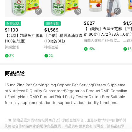
$627
$1,
限時加碼
限時加碼
【白蘭氏】五味子芝麻
【三
$1,100
$1,569
錠 60錠(1入/2入/3入/
0錠(
【台糖】精選魚油膠囊
【台糖】精選魚油膠囊
5入)-日調理夜好眠 植
芝麻
白蘭氏健康mall-蝦皮官
三得
(100錠/2瓶)
(100錠/3瓶)
物性配方 夜唱熬夜必備
日常
方旗艦店
神腦生活
神腦生活
15%
1
調節生理機能 官方直營
方直
2%
2%
商品描述
15 mg Zinc Per Serving2 mg Copper Per ServingDietary Suppleme
ntNutricost® Quality GuaranteedVegetarian ProductGMP Complian
t FacilityNon-GMO ProductThird Party TestedGluten FreeSuitable
for daily supplementation to support various bodily functions.
LINE 購物是匯集購物情報與商品資訊的整合性平台，並依購物情報中的趨勢與
風格做合作網路商家的延伸商品推薦，商品資料更新會有時間差，請務必點擊
商品至各合作網路商家，確認現售價與購物條件，一切資訊以合作廠商網頁為