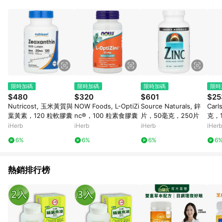
abc567、xyz987等。） 3. iHerb App下單不符合點數回饋資
格。 4.符合贈點資格者，將於出貨後3個工作日陸續發送交易訊
息通知。 5.點數將於廠商出貨後，隔天起算85天後陸續確認發
送。 6.國際商家之商品金額及回饋點數依據將以商品未稅價格為
準。 7.國際商家之商品金額可能受匯率影響而有微幅差異。 8. 如
需確認訂單回饋資格，僅提供訂購後60天內的訂單查詢。 9.多筆
訂單連續下單 : 每一筆訂單皆需獨立從LINE購物完成跳轉，在您
完成一筆訂單的跳轉及結帳後，若需再次下單，請務必重新透過
LINE購物跳轉至iHerb後再完成下單及結帳。
限時加碼
限時加碼
限時加碼
限時
$480
$320
$601
$25
Nutricost, 玉米黃質與
NOW Foods, L-OptiZi
Source Naturals, 鋅
Car
葉黃素，120 粒軟膠囊
nc®，100 粒素食膠囊
片，50毫克，250片
克，1
iHerb
iHerb
iHerb
iHerb
6%
6%
6%
6
熱銷排行榜