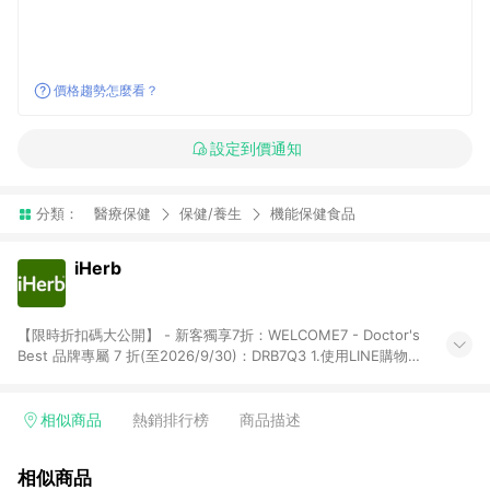
價格趨勢怎麼看？
設定到價通知
分類：
醫療保健
保健/養生
機能保健食品
iHerb
【限時折扣碼大公開】 - 新客獨享7折：WELCOME7 - Doctor's
Best 品牌專屬 7 折(至2026/9/30)：DRB7Q3 1.使用LINE購物下
單前若有點擊其他平台推廣連結，可能導致回饋失敗，建議先清
除cookie後再至LINE購物頁面下單購買。 2.訂單若使用非LINE購
物頁面上提供的折扣碼，則不符合LINE POINTS 回饋資格（官方
相似商品
熱銷排行榜
商品描述
折扣碼定義：帶有iHerb字樣或由英文單字所組成，如
iHerb1212、IMMUNE20等 ; 非iHerb官方折扣碼定義：個人推廣
相似商品
碼或獎勵代碼 （會獲得獎勵金） 、英文數字亂數組合，如