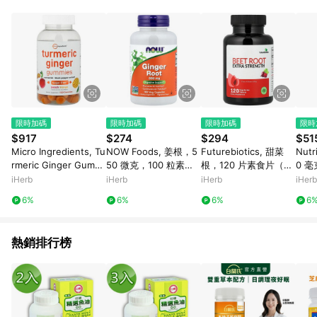
abc567、xyz987等。） 3. iHerb App下單不符合點數回饋資
格。 4.符合贈點資格者，將於出貨後3個工作日陸續發送交易訊
息通知。 5.點數將於廠商出貨後，隔天起算85天後陸續確認發
送。 6.國際商家之商品金額及回饋點數依據將以商品未稅價格為
準。 7.國際商家之商品金額可能受匯率影響而有微幅差異。 8. 如
需確認訂單回饋資格，僅提供訂購後60天內的訂單查詢。 9.多筆
訂單連續下單 : 每一筆訂單皆需獨立從LINE購物完成跳轉，在您
完成一筆訂單的跳轉及結帳後，若需再次下單，請務必重新透過
LINE購物跳轉至iHerb後再完成下單及結帳。
限時加碼
限時加碼
限時加碼
限時
$917
$274
$294
$51
Micro Ingredients, Tu
NOW Foods, 姜根，5
Futurebiotics, 甜菜
Nut
rmeric Ginger Gummi
50 微克，100 粒素食
根，120 片素食片（每
0 毫
es, Peach Mango, 12
膠囊
片 250 毫克）
iHerb
iHerb
iHerb
iHerb
0 Gummies
6%
6%
6%
6
熱銷排行榜