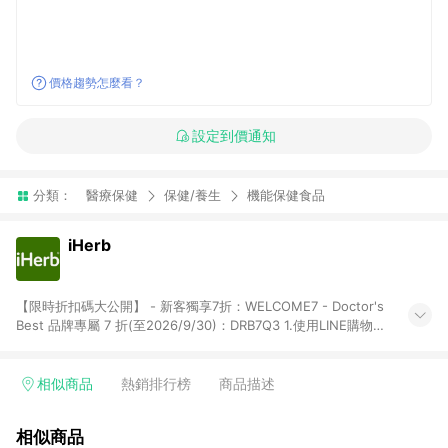
價格趨勢怎麼看？
設定到價通知
分類：
醫療保健
保健/養生
機能保健食品
iHerb
【限時折扣碼大公開】 - 新客獨享7折：WELCOME7 - Doctor's
Best 品牌專屬 7 折(至2026/9/30)：DRB7Q3 1.使用LINE購物下
單前若有點擊其他平台推廣連結，可能導致回饋失敗，建議先清
除cookie後再至LINE購物頁面下單購買。 2.訂單若使用非LINE購
物頁面上提供的折扣碼，則不符合LINE POINTS 回饋資格（官方
相似商品
熱銷排行榜
商品描述
折扣碼定義：帶有iHerb字樣或由英文單字所組成，如
iHerb1212、IMMUNE20等 ; 非iHerb官方折扣碼定義：個人推廣
相似商品
碼或獎勵代碼 （會獲得獎勵金） 、英文數字亂數組合，如