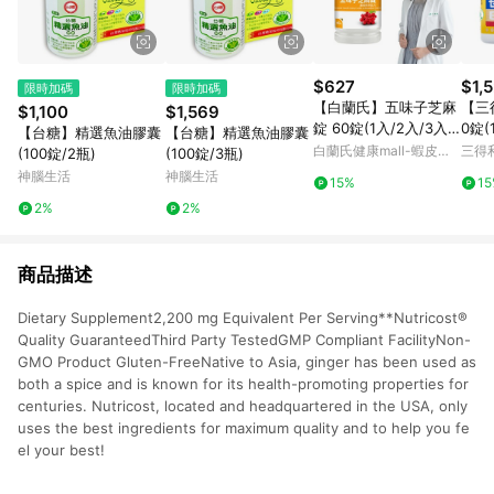
$627
$1,
限時加碼
限時加碼
【白蘭氏】五味子芝麻
【三
$1,100
$1,569
錠 60錠(1入/2入/3入/
0錠(
【台糖】精選魚油膠囊
【台糖】精選魚油膠囊
5入)-日調理夜好眠 植
芝麻
白蘭氏健康mall-蝦皮官
三得
(100錠/2瓶)
(100錠/3瓶)
物性配方 夜唱熬夜必備
日常
方旗艦店
神腦生活
神腦生活
15%
1
調節生理機能 官方直營
方直
2%
2%
商品描述
Dietary Supplement2,200 mg Equivalent Per Serving**Nutricost®
Quality GuaranteedThird Party TestedGMP Compliant FacilityNon-
GMO Product Gluten-FreeNative to Asia, ginger has been used as
both a spice and is known for its health-promoting properties for
centuries. Nutricost, located and headquartered in the USA, only
uses the best ingredients for maximum quality and to help you fe
el your best!