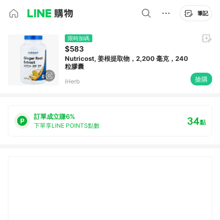
筆記
限時加碼
$583
Nutricost, 姜根提取物，2,200 毫克，240
粒膠囊
搶購
iHerb
訂單成立賺6%
34
點
下單享LINE POINTS點數