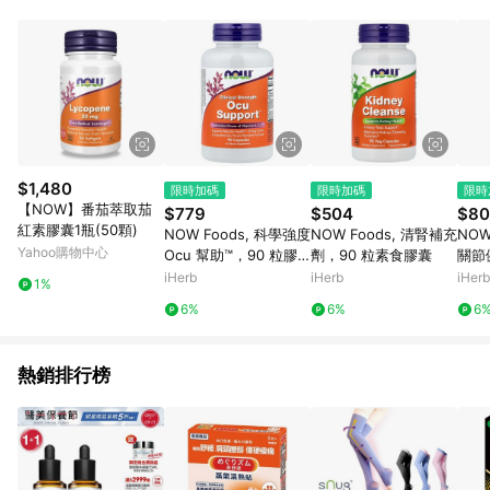
abc567、xyz987等。） 3. iHerb App下單不符合點數回饋資
格。 4.符合贈點資格者，將於出貨後3個工作日陸續發送交易訊
息通知。 5.點數將於廠商出貨後，隔天起算85天後陸續確認發
送。 6.國際商家之商品金額及回饋點數依據將以商品未稅價格為
準。 7.國際商家之商品金額可能受匯率影響而有微幅差異。 8. 如
需確認訂單回饋資格，僅提供訂購後60天內的訂單查詢。 9.多筆
訂單連續下單 : 每一筆訂單皆需獨立從LINE購物完成跳轉，在您
完成一筆訂單的跳轉及結帳後，若需再次下單，請務必重新透過
LINE購物跳轉至iHerb後再完成下單及結帳。
$1,480
限時加碼
限時加碼
限時
【NOW】番茄萃取茄
$779
$504
$80
紅素膠囊1瓶(50顆)
NOW Foods, 科學強度
NOW Foods, 清腎補充
NOW 
Yahoo購物中心
Ocu 幫助™，90 粒膠
劑，90 粒素食膠囊
關節
囊
型膠
iHerb
iHerb
iHerb
1%
囊
6%
6%
6
熱銷排行榜