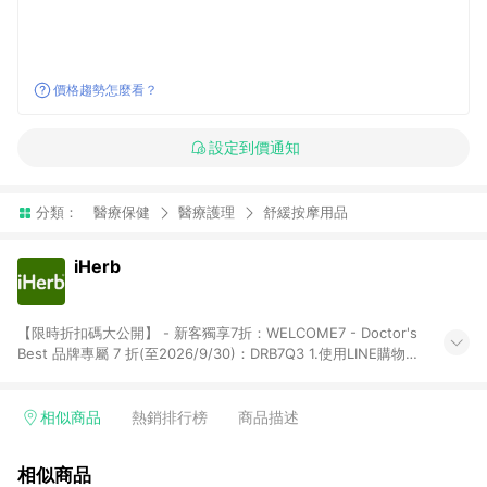
價格趨勢怎麼看？
設定到價通知
分類：
醫療保健
醫療護理
舒緩按摩用品
iHerb
【限時折扣碼大公開】 - 新客獨享7折：WELCOME7 - Doctor's
Best 品牌專屬 7 折(至2026/9/30)：DRB7Q3 1.使用LINE購物下
單前若有點擊其他平台推廣連結，可能導致回饋失敗，建議先清
除cookie後再至LINE購物頁面下單購買。 2.訂單若使用非LINE購
物頁面上提供的折扣碼，則不符合LINE POINTS 回饋資格（官方
相似商品
熱銷排行榜
商品描述
折扣碼定義：帶有iHerb字樣或由英文單字所組成，如
iHerb1212、IMMUNE20等 ; 非iHerb官方折扣碼定義：個人推廣
相似商品
碼或獎勵代碼 （會獲得獎勵金） 、英文數字亂數組合，如