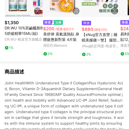
$1,350
降價
DR.WU 10%菸鹼醯胺B
$200
$24
$880
(雙重省$121)
(降$100)
5舒緩精華15ML(組)
美舒律 蒸氣溫熱貼 身
易利氣
【sNug官方直營｜睡
DR.WU-蝦皮官方旗艦店
體疲憊新對策 4片裝
貼12
眠美腿襪一雙】 腿部放
屈臣氏Watsons
鬆 舒緩肌肉緊繃 修飾
康是美
sNug給足呵護-蝦皮官方
1%
腿部線條 睡覺穿 久走
旗艦店
3%
5
2%
久坐、工作者 台灣製
科技健康襪
商品描述
Joint HealthWith Undenatured Type II CollagenPlus Hyaluronic Aci
d, Boron, Vitamin D-3AquaminA Dietary SupplementGeneral Healt
hFamily Owned Since 1968GMP Quality AssuredPromote optimal j
oint health and mobility with Advanced UC-II® Joint Relief, featuri
ng UC-II®, a unique form of collagen with undenatured type II coll
agen. Undenatured type II collagen is the principal structural prot
ein in cartilage that gives it tensile strength and toughness. It wor
ks with the immune system to support healthy joints by ensuring