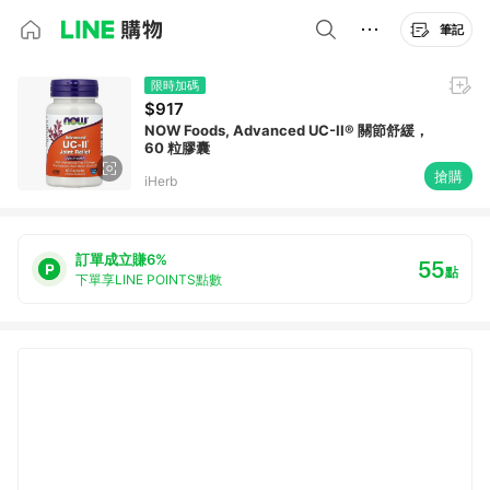
筆記
限時加碼
$917
NOW Foods, Advanced UC-II® 關節舒緩，
60 粒膠囊
搶購
iHerb
訂單成立賺6%
55
點
下單享LINE POINTS點數