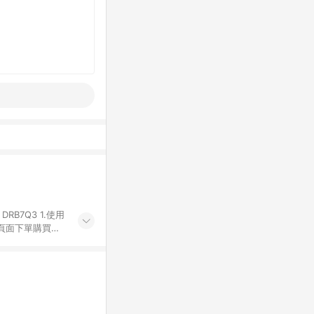
Q3 1.使用
物頁面下單購買。
有iHerb字樣
代碼 （會獲得獎
4.符合贈點資格
發送。 6.國際
差異。 8. 如
LINE購物完成