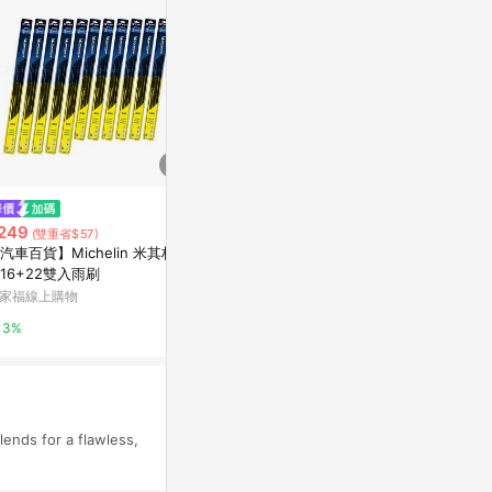
限時加碼
249
$339
$1,100
(雙重省$57)
(雙重省$76)
汽車百貨】Michelin 米其林 厲
Solone大藝術家純粹舌型定妝
小圓頭精準修
16+22雙入雨刷
刷/F51
SHISEIDO
家福線上購物
康是美網購eShop
艦店
8%
3%
5%
nds for a flawless,