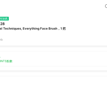
時加碼
328
al Techniques, Everything Face Brush，1 把
rb
%
OINTS點數