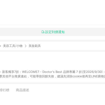
設定到價通知
美容工具/小物
美妝刷具
享7折：WELCOME7 - Doctor's Best 品牌專屬 7 折(至2026/9/30)：DRB7
點擊其他平台推廣連結，可能導致回饋失敗，建議先清除cookie後再至LINE購
購物頁面上提供的折扣碼，則不符合LINE POINTS 回饋資格（官方折扣碼定義：帶
Herb1212、IMMUNE20等 ; 非iHerb官方折扣碼定義：個人推廣碼或獎勵
，如abc567、xyz987等。） 3. iHerb App下單不符合點數回饋資格。 
排行榜
商品描述
日陸續發送交易訊息通知。 5.點數將於廠商出貨後，隔天起算85天後陸續確認
數依據將以商品未稅價格為準。 7.國際商家之商品金額可能受匯率影響而有微幅
提供訂購後60天內的訂單查詢。 9.多筆訂單連續下單 : 每一筆訂單皆需獨立從