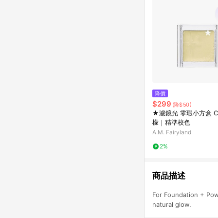
降價
$299
(降$50)
★濾鏡光 零瑕小方盒 C
檬｜精準校色
A.M. Fairyland
2%
商品描述
For Foundation + Pow
natural glow.