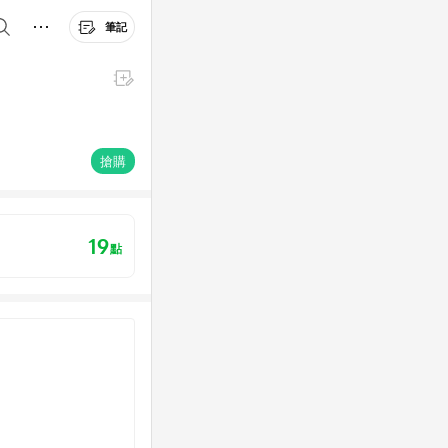
筆記
搶購
19
點