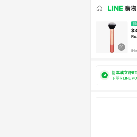
限
$
Re
iHe
訂單成立賺6
下單享LINE P