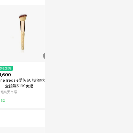
再完成下單及結
限時加碼
降價
降價
1,600
$704
$1,043
(降$96)
(降$2
ane Iredale愛芮兒珍斜頭大粉
【Mytyl】-多功能底妝刷 (M-0
Clarins Powd
 ｜全館滿$199免運
5)
Escentual
灣樂天市場
東森購物 ETMall
0.5%
5%
0.5%