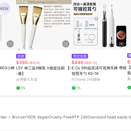
降價
歷史低價
$
$390
$449
(降$30)
(降$170)
【
R03小檸
LSY 林三益X柳燕 V臉提拉刷 【i
E.Co 9件組高清可視掏耳棒 帶燈
風
-優】
智慧耳勺 KS-16
萬
台灣樂天市場
PChome 24h購物
5%
1%
der + Bronzer100% VeganCruelty-FreeRT® 245Oversized head easily ble