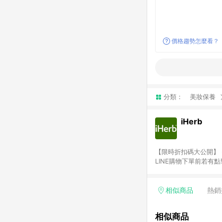
價格趨勢怎麼看？
分類：
美妝保養
iHerb
【限時折扣碼大公開】 - 新客獨
LINE購物下單前若有
2.訂單若使用非LINE
或由英文單字所組成，如i
勵金） 、英文數字亂數組合
相似商品
熱銷
者，將於出貨後3個工作
商家之商品金額及回饋點
相似商品
需確認訂單回饋資格，僅