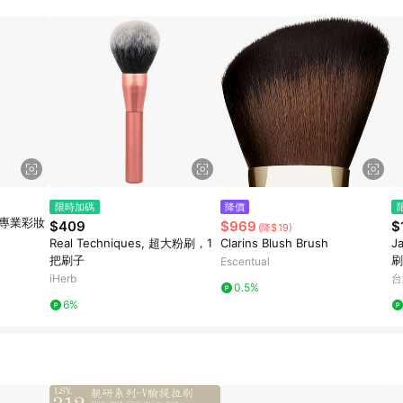
的跳轉及結帳後，若需再次下單，請務必重新透過LINE購物跳轉至iHerb後
限時加碼
降價
59專業彩妝
$409
$969
$
(降$19)
Real Techniques, 超大粉刷，1
Clarins Blush Brush
J
把刷子
刷
Escentual
iHerb
台
0.5%
6%