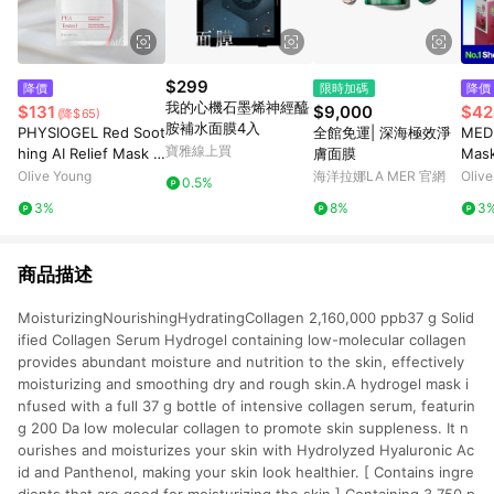
$299
降價
限時加碼
降價
我的心機石墨烯神經醯
$131
$9,000
$42
(降$65)
胺補水面膜4入
PHYSIOGEL Red Soot
全館免運| 深海極效淨
MEDI
寶雅線上買
hing AI Relief Mask S
膚面膜
Mask
heet 1 Sheet
(+1e
Olive Young
海洋拉娜LA MER 官網
Oliv
0.5%
e)
3%
8%
3
商品描述
MoisturizingNourishingHydratingCollagen 2,160,000 ppb37 g Solid
ified Collagen Serum Hydrogel containing low-molecular collagen
provides abundant moisture and nutrition to the skin, effectively
moisturizing and smoothing dry and rough skin.A hydrogel mask i
nfused with a full 37 g bottle of intensive collagen serum, featurin
g 200 Da low molecular collagen to promote skin suppleness. It n
ourishes and moisturizes your skin with Hydrolyzed Hyaluronic Ac
id and Panthenol, making your skin look healthier. [ Contains ingre