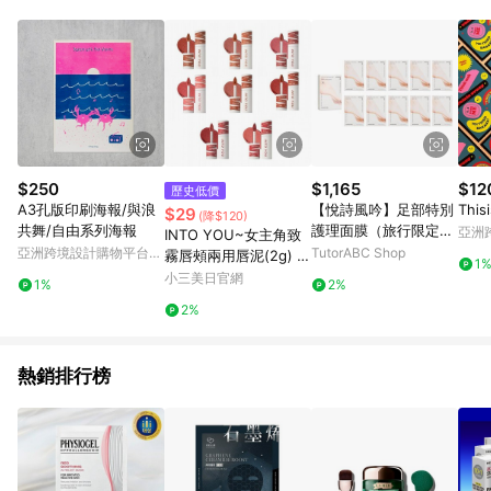
abc567、xyz987等。） 3. iHerb App下單不符合點數回饋資
格。 4.符合贈點資格者，將於出貨後3個工作日陸續發送交易訊
息通知。 5.點數將於廠商出貨後，隔天起算85天後陸續確認發
送。 6.國際商家之商品金額及回饋點數依據將以商品未稅價格為
準。 7.國際商家之商品金額可能受匯率影響而有微幅差異。 8. 如
需確認訂單回饋資格，僅提供訂購後60天內的訂單查詢。 9.多筆
訂單連續下單 : 每一筆訂單皆需獨立從LINE購物完成跳轉，在您
完成一筆訂單的跳轉及結帳後，若需再次下單，請務必重新透過
LINE購物跳轉至iHerb後再完成下單及結帳。
$250
$1,165
$12
歷史低價
A3孔版印刷海報/與浪
【悅詩風吟】足部特別
This
$29
(降$120)
共舞/自由系列海報
護理面膜（旅行限定
亞洲
INTO YOU~女主角致
版）
Pinko
亞洲跨境設計購物平台
TutorABC Shop
霧唇頰兩用唇泥(2g) 款
1
Pinkoi
式可選
小三美日官網
1%
2%
2%
熱銷排行榜