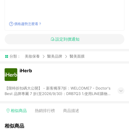
價格趨勢怎麼看？
設定到價通知
分類：
美妝保養
醫美品牌
醫美面膜
iHerb
【限時折扣碼大公開】 - 新客獨享7折：WELCOME7 - Doctor's
Best 品牌專屬 7 折(至2026/9/30)：DRB7Q3 1.使用LINE購物下
單前若有點擊其他平台推廣連結，可能導致回饋失敗，建議先清
除cookie後再至LINE購物頁面下單購買。 2.訂單若使用非LINE購
物頁面上提供的折扣碼，則不符合LINE POINTS 回饋資格（官方
相似商品
熱銷排行榜
商品描述
折扣碼定義：帶有iHerb字樣或由英文單字所組成，如
iHerb1212、IMMUNE20等 ; 非iHerb官方折扣碼定義：個人推廣
相似商品
碼或獎勵代碼 （會獲得獎勵金） 、英文數字亂數組合，如