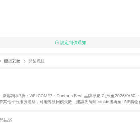
設定到價通知
開架彩妝
開架腮紅
享7折：WELCOME7 - Doctor's Best 品牌專屬 7 折(至2026/9/30)：DRB7
點擊其他平台推廣連結，可能導致回饋失敗，建議先清除cookie後再至LINE購
購物頁面上提供的折扣碼，則不符合LINE POINTS 回饋資格（官方折扣碼定義：帶
Herb1212、IMMUNE20等 ; 非iHerb官方折扣碼定義：個人推廣碼或獎勵
，如abc567、xyz987等。） 3. iHerb App下單不符合點數回饋資格。 
品描述
日陸續發送交易訊息通知。 5.點數將於廠商出貨後，隔天起算85天後陸續確認
數依據將以商品未稅價格為準。 7.國際商家之商品金額可能受匯率影響而有微幅
提供訂購後60天內的訂單查詢。 9.多筆訂單連續下單 : 每一筆訂單皆需獨立從