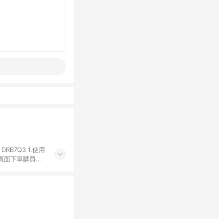
Q3 1.使用
物頁面下單購買。
有iHerb字樣
代碼 （會獲得獎
4.符合贈點資格
發送。 6.國際
差異。 8. 如
LINE購物完成