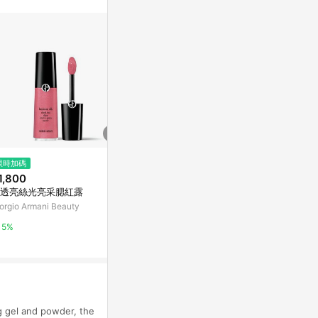
再完成下單及結
限時加碼
限時加碼
降價
1,800
$1,800
$357
(降$63)
透亮絲光亮采腮紅露
輕透亮絲光漂染腮紅露
nuse 便攜慕
unu
orgio Armani Beauty
Giorgio Armani Beauty
beauty STA
5%
5%
1%
g gel and powder, the