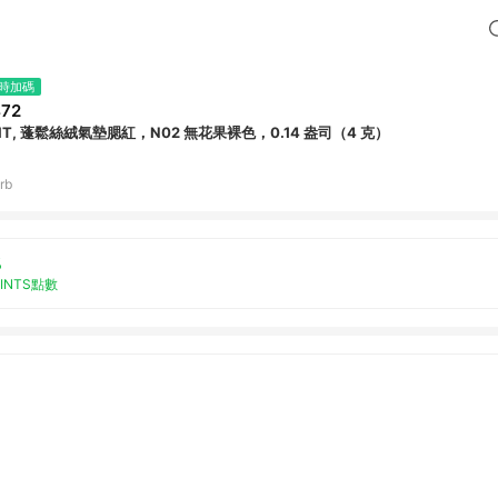
時加碼
72
FIT, 蓬鬆絲絨氣墊腮紅，N02 無花果裸色，0.14 盎司（4 克）
rb
%
OINTS點數