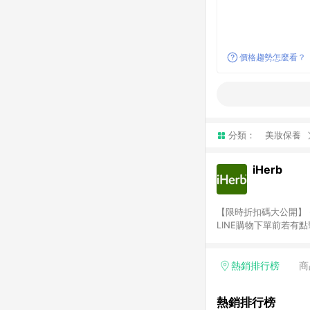
價格趨勢怎麼看？
分類：
美妝保養
iHerb
【限時折扣碼大公開】 - 新客獨
LINE購物下單前若有
2.訂單若使用非LINE
或由英文單字所組成，如i
勵金） 、英文數字亂數組合
熱銷排行榜
商
者，將於出貨後3個工作
商家之商品金額及回饋點
熱銷排行榜
需確認訂單回饋資格，僅