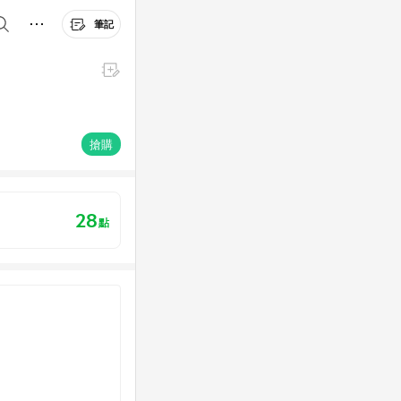
筆記
搶購
28
點