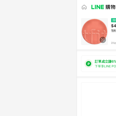
限
$4
T
iHe
訂單成立賺6
下單享LINE P