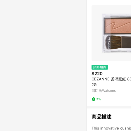
跳轉，在您完成一筆訂單
帳。
限時加碼
$220
CEZANNE 柔潤腮紅 802
2G
屈臣氏Watsons
3%
商品描述
This innovative cushi