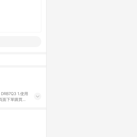
Q3 1.使用
物頁面下單購買。
有iHerb字樣
代碼 （會獲得獎
4.符合贈點資格
發送。 6.國際
差異。 8. 如
LINE購物完成