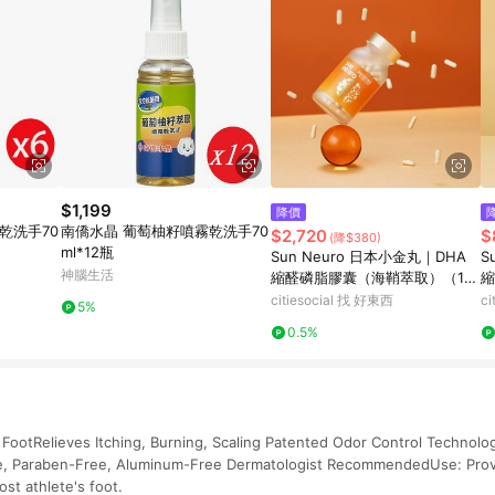
$1,199
降價
乾洗手70
南僑水晶 葡萄柚籽噴霧乾洗手70
$2,720
$
(降$380)
ml*12瓶
Sun Neuro 日本小金丸｜DHA
S
神腦生活
縮醛磷脂膠囊（海鞘萃取）（1
縮
瓶）
週
citiesocial 找 好東西
c
5%
0.5%
 FootRelieves Itching, Burning, Scaling Patented Odor Control Technolo
e, Paraben-Free, Aluminum-Free Dermatologist RecommendedUse: Proven
ost athlete's foot.