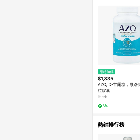
跳轉，在您完成一筆訂單
帳。
限時加碼
$1,335
AZO, D-甘露糖，尿路
粒膠囊
iHerb
6%
熱銷排行榜