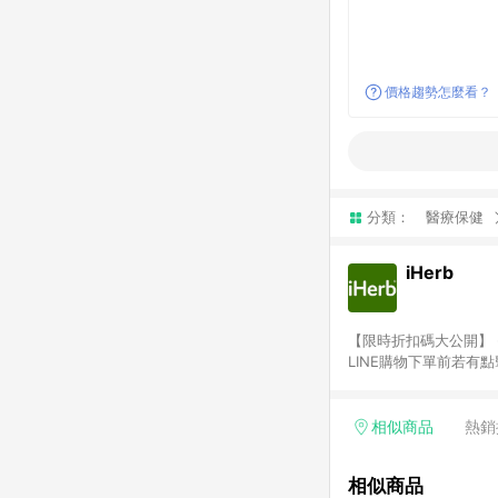
價格趨勢怎麼看？
分類：
醫療保健
iHerb
【限時折扣碼大公開】 - 新客獨
LINE購物下單前若有
2.訂單若使用非LINE
或由英文單字所組成，如i
勵金） 、英文數字亂數組合
相似商品
熱銷
者，將於出貨後3個工作
商家之商品金額及回饋點
相似商品
需確認訂單回饋資格，僅