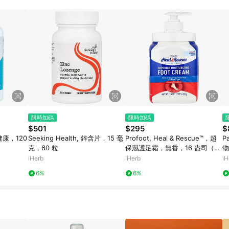
的跳轉及結帳後，若需再次下單，請務必重新透過LINE購物跳轉至iHerb後
限時加碼
限時加碼
$501
$295
$
健康，120
Seeking Health, 鋅含片，15 毫
Profoot, Heal & Rescue™，超
P
克，60 粒
保濕護足霜，無香，16 盎司（45
物
4 克）
囊
iHerb
iHerb
iH
6%
6%