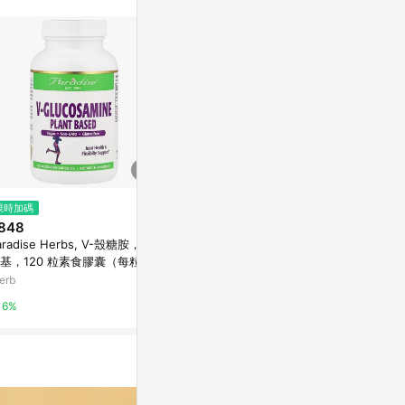
再完成下單及結
限時加碼
限時加碼
限時加碼
848
$292
$750
aradise Herbs, V-殼糖胺，植
Zeasorb, Zeasorb® AF，抗真
Metabolic N
基，120 粒素食膠囊（每粒膠
菌粉，2.5 盎司（71 克）
分氮泵，原味，
 750 毫克）
0 克）
erb
iHerb
iHerb
6%
6%
6%