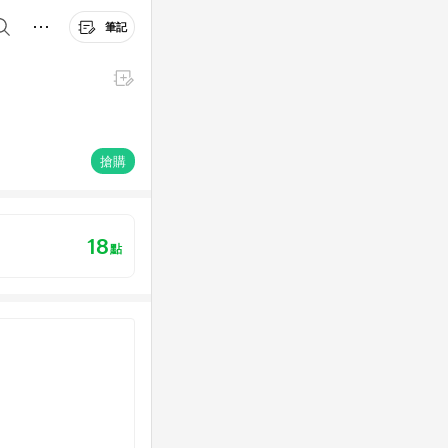
筆記
搶購
18
點