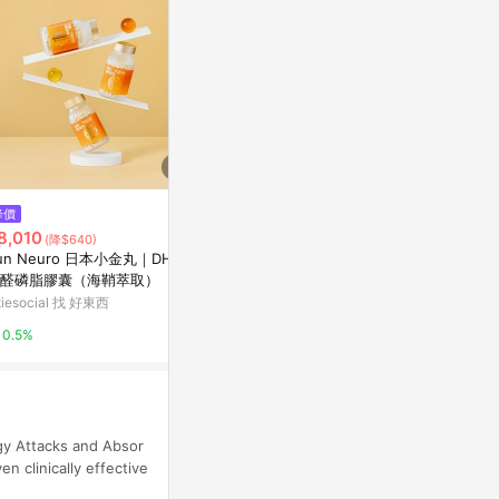
$126
降價
降價
搾精病棟全年齡
8,010
$437
(降$640)
(降$59)
Yahoo購物中
un Neuro 日本小金丸｜DHA
QiMart 現貨限量 75%酒精噴霧
醛磷脂膠囊（海鞘萃取）（3瓶
乾洗手/防疫/抑菌-100ml/瓶x4瓶
0%
期組）
itiesocial 找 好東西
東森購物 ETMall
0.5%
0.5%
gy Attacks and Absor
 clinically effective