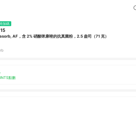
時加碼
15
asorb, AF，含 2% 硝酸咪康唑的抗真菌粉，2.5 盎司（71 克）
rb
%
OINTS點數