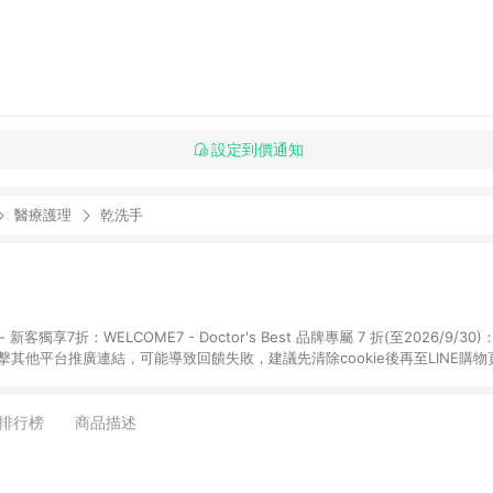
設定到價通知
醫療護理
乾洗手
享7折：WELCOME7 - Doctor's Best 品牌專屬 7 折(至2026/9/30)：DRB7
點擊其他平台推廣連結，可能導致回饋失敗，建議先清除cookie後再至LINE購
購物頁面上提供的折扣碼，則不符合LINE POINTS 回饋資格（官方折扣碼定義：帶
Herb1212、IMMUNE20等 ; 非iHerb官方折扣碼定義：個人推廣碼或獎勵
，如abc567、xyz987等。） 3. iHerb App下單不符合點數回饋資格。 
排行榜
商品描述
日陸續發送交易訊息通知。 5.點數將於廠商出貨後，隔天起算85天後陸續確認
數依據將以商品未稅價格為準。 7.國際商家之商品金額可能受匯率影響而有微幅
提供訂購後60天內的訂單查詢。 9.多筆訂單連續下單 : 每一筆訂單皆需獨立從