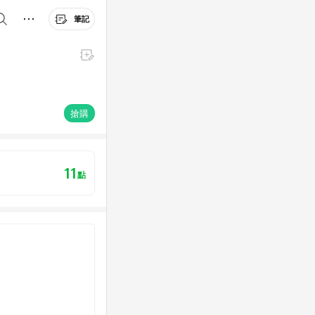
筆記
搶購
11
點