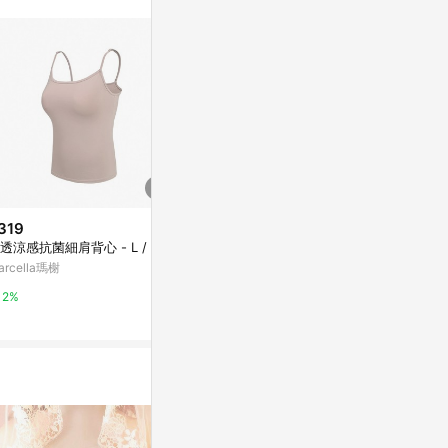
319
$499
$580
透涼感抗菌細肩背心 - L / 奶茶
【輕薄包覆】果凍膠支撐無痕無
【集中美胸】
鋼圈內衣-寬肩 - M / 奶油白
圈內衣-直條 - 
arcella瑪榭
Marcella瑪榭
Marcella瑪榭
2%
2%
2%