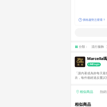
價格趨勢怎麼看？
分類：
流行服飾
Marcella
「讓內著成為妳每天最舒
衣，每件都經過反覆試穿調整，只為給妳
氣服貼 • 深杯無鋼圈內衣｜承
單取消或退貨（包含部分
完成結帳。點數將於廠商出
相似商品
熱銷
相似商品