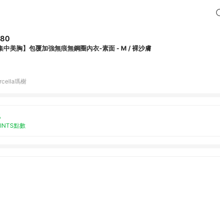
580
集中美胸】包覆加強無痕無鋼圈內衣-素面 - M / 裸沙膚
rcella瑪榭
%
OINTS點數