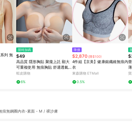
限時加碼
降價
系列 無
$49
$2,870
$
(降$100)
高品質 隱形胸貼 聚攏上託 顯大
4件組【京美】健康銀纖維無痕內
蕾
可重複使用 無痕胸貼 舒適透氣
衣
薄
夏季 裙子專用 胸墊 乳貼 不露點
蝦皮購物
東森購物 ETMall
寶
胸貼
6%
0.5%
無鋼圈內衣-素面 - M / 裸沙膚