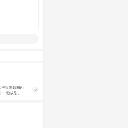
內褲與無鋼圈內
器 24 小時內
日內聯繫客服。