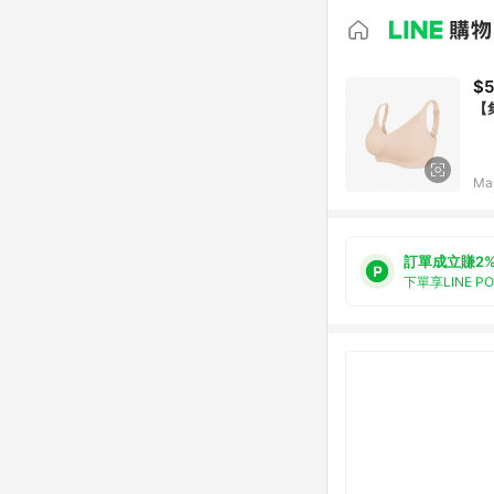
$
【
Ma
訂單成立賺2
下單享LINE P