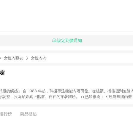
設定到價通知
女性內睡衣
女性內衣
瑪榭
服的觸感」 自 1988 年起，瑪榭專注機能內著研發。從絲襪、機能襪到無縫
真正貼膚、自在的穿著體驗。 ▸▸熱銷推薦： • 經典無縫內褲｜一體成型、透
托升級 × 深度包覆 • 肌乎無感內褲｜0.3mm 超輕薄、不悶不緊勒 ※注意事項： 1.若訂
退貨），將不符合贈點資格。 2.點數回饋需透過 LINE 購物進入，並於同一瀏覽
貨後 60 天發放。 3.若有任何 LINE 點數回饋相關問題，請於下單後 7 
排行榜
商品描述