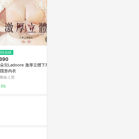
限時加碼
降價
歷史低價
390
$585
$2,086
(降$305)
(降$
朵兒Ladoore 激厚立體下厚上
Filter Bra羞圖神器提托月牙好集
內衣女薄款夏
隱形內衣
中軟鋼圈內衣BCD罩杯-膚VC維
感胸罩蕾絲透
娜553352
攏
雅線上買
VC維娜私物
東森購物 ETMa
5%
3%
0.5%