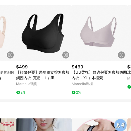
$499
$469
$
無痕無鋼
【輕薄包覆】果凍膠支撐無痕無
【UU柔托】舒適包覆無痕無鋼圈
冰
粉
鋼圈內衣-寬肩 - L / 黑
內衣 - XL / 木槿紫
M
Marcella瑪榭
Marcella瑪榭
2%
2%