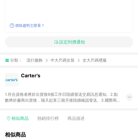
價格趨勢怎麼看？
設定到價通知
分類：
流行服飾
中大尺碼女裝
女大尺碼禮服
Carter's
1.符合資格者將於出貨後8個工作日陸續發送交易訊息通知。2.點
數將於廠商出貨後，隔天起算三個月後陸續確認發送。3.國際商
家之商品金額及回饋點數依據將以商品未稅價格為準。4.國際商
家之商品金額可能受匯率影響而有微幅差異。5.禮品卡支付以及
使用未授權優惠碼不符合贈點資格。6.點數發送依據及返點上限
相似商品
熱銷排行榜
商品描述
將以「訂單總金額」計算（不含運費及稅額），不論訂單中有多
少商品，於LINE購物皆視為只購買一商品（金額為當筆訂單所有
相似商品
商品加總金額），亦即點數回饋計算並非以Carter's實際購買商品