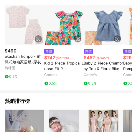
數量拆分計算 。7. 同6說明，訂單完成後的顯示金額可能包含部
分運費或稅金，可返點金額將以系統回傳金額為準 8. 若於商家
App下單，不符合LINE購物導購資格。
$490
降價
降價
降價
akachan honpo - 前
$742
$452
$29
(降$226)
(降$452)
開式短袖家居服-穿衣
Kid 2-Piece Tropical L
Baby 2-Piece Chambr
Baby
練習 獨角獸-紫色
媽咪愛
oose Fit PJs
ay Top & Floral Bike S
Rom
horts
Carter's
Carter's
Carte
0.5%
0.5%
0.5%
0.
熱銷排行榜