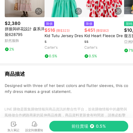
$2,380
降價
降價
限時
拼接與碎花設計 森系洋
$516
$451
$10
(降$323)
(降$582)
裝628795
Kid Tutu Jersey Dres
Kid Heart Fleece Dre
復古
默然服飾
s
ss
亞洲
Pinko
Carter's
Carter's
2%
7
0.5%
0.5%
商品描述
Designed with three of her best colors and flutter sleeves, this co
mfy dress makes a great statement.
LINE 購物是匯集購物情報與商品資訊的整合性平台，並依購物情報中的趨勢與
風格做合作網路商家的延伸商品推薦，商品資料更新會有時間差，請務必點擊
商品至各合作網路商家，確認現售價與購物條件，一切資訊以合作廠商網頁為
前往賣場
0.5%
準。
加入筆記
設定到價通知