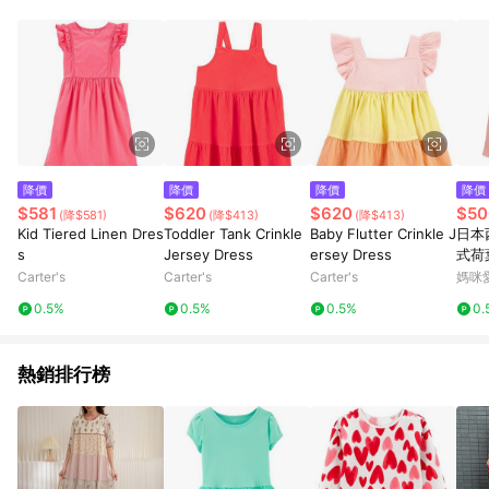
數量拆分計算 。7. 同6說明，訂單完成後的顯示金額可能包含部
分運費或稅金，可返點金額將以系統回傳金額為準 8. 若於商家
App下單，不符合LINE購物導購資格。
降價
降價
降價
降價
$581
$620
$620
$50
(降$581)
(降$413)
(降$413)
Kid Tiered Linen Dres
Toddler Tank Crinkle
Baby Flutter Crinkle J
日本
s
Jersey Dress
ersey Dress
式荷
Carter's
Carter's
Carter's
媽咪
0.5%
0.5%
0.5%
0.
熱銷排行榜