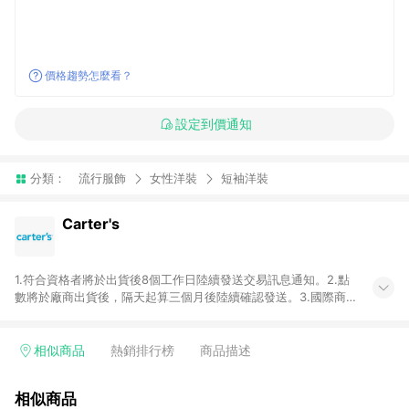
價格趨勢怎麼看？
設定到價通知
分類：
流行服飾
女性洋裝
短袖洋裝
Carter's
1.符合資格者將於出貨後8個工作日陸續發送交易訊息通知。2.點
數將於廠商出貨後，隔天起算三個月後陸續確認發送。3.國際商
家之商品金額及回饋點數依據將以商品未稅價格為準。4.國際商
家之商品金額可能受匯率影響而有微幅差異。5.禮品卡支付以及
使用未授權優惠碼不符合贈點資格。6.點數發送依據及返點上限
相似商品
熱銷排行榜
商品描述
將以「訂單總金額」計算（不含運費及稅額），不論訂單中有多
少商品，於LINE購物皆視為只購買一商品（金額為當筆訂單所有
相似商品
商品加總金額），亦即點數回饋計算並非以Carter's實際購買商品