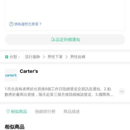
價格趨勢怎麼看？
設定到價通知
分類：
流行服飾
男性下著
男性短褲
Carter's
1.符合資格者將於出貨後8個工作日陸續發送交易訊息通知。2.點
數將於廠商出貨後，隔天起算三個月後陸續確認發送。3.國際商
家之商品金額及回饋點數依據將以商品未稅價格為準。4.國際商
家之商品金額可能受匯率影響而有微幅差異。5.禮品卡支付以及
使用未授權優惠碼不符合贈點資格。6.點數發送依據及返點上限
相似商品
熱銷排行榜
商品描述
將以「訂單總金額」計算（不含運費及稅額），不論訂單中有多
少商品，於LINE購物皆視為只購買一商品（金額為當筆訂單所有
相似商品
商品加總金額），亦即點數回饋計算並非以Carter's實際購買商品