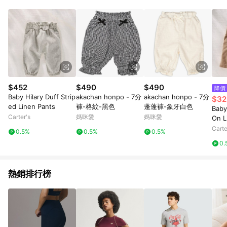
數量拆分計算 。7. 同6說明，訂單完成後的顯示金額可能包含部
分運費或稅金，可返點金額將以系統回傳金額為準 8. 若於商家
App下單，不符合LINE購物導購資格。
$452
$490
$490
降價
Baby Hilary Duff Strip
akachan honpo - 7分
akachan honpo - 7分
$32
ed Linen Pants
褲-格紋-黑色
蓬蓬褲-象牙白色
Baby 
Carter's
媽咪愛
媽咪愛
On L
Carte
0.5%
0.5%
0.5%
0.
熱銷排行榜