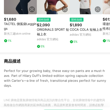
$1,680
$61
限時加碼
限時加碼
TACTEL 側弧袋Leggin
環遊
$2,090
$1,890
gs
性布
ORIGINALS SPORT 短
COCA COLA 短袖上衣
新光三越skm online
新光三
袖上衣
adidas 官方網站
adidas 官方網站
1%
1
5%
5%
商品描述
Perfect for your growing baby, these easy-on pants are a must-h
ave. Part of Hilary Duff's limited-edition spring capsule collection
with Carter's—a line of fresh, transitional pieces perfect for sunny
days.
LINE 購物是匯集購物情報與商品資訊的整合性平台，並依購物情報中的趨勢與
風格做合作網路商家的延伸商品推薦，商品資料更新會有時間差，請務必點擊
商品至各合作網路商家，確認現售價與購物條件，一切資訊以合作廠商網頁為