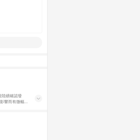
後陸續確認發
率影響而有微幅差
金額」計算（不含
加總金額），亦
能包含部分運費或