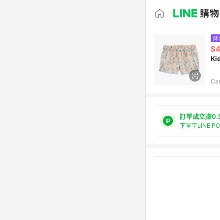
降
$4
Kid
Car
訂單成立賺0.
下單享LINE P