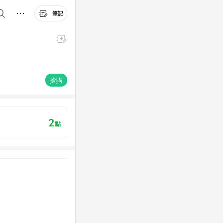
筆記
搶購
2
點