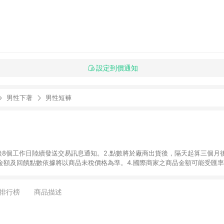
設定到價通知
男性下著
男性短褲
貨後8個工作日陸續發送交易訊息通知。2.點數將於廠商出貨後，隔天起算三個月
品金額及回饋點數依據將以商品未稅價格為準。4.國際商家之商品金額可能受匯
及使用未授權優惠碼不符合贈點資格。6.點數發送依據及返點上限將以「訂單總
單中有多少商品，於LINE購物皆視為只購買一商品（金額為當筆訂單所有商品
arter's實際購買商品數量拆分計算 。7. 同6說明，訂單完成後的顯示金額可
排行榜
商品描述
統回傳金額為準 8. 若於商家App下單，不符合LINE購物導購資格。