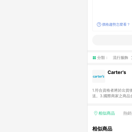
價格趨勢怎麼看？
分類：
流行服飾
Carter's
1.符合資格者將於出
送。3.國際商家之商
異。5.禮品卡支付以
運費及稅額），不論訂
即點數回饋計算並非以C
相似商品
熱銷
稅金，可返點金額將以系
相似商品