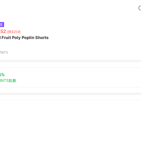
價
52
(降$258)
 Fruit Poly Poplin Shorts
ter's
5%
OINTS點數