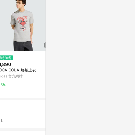
$612
$890
限時加碼
環遊世界短褲 (竹節彈性布)
AIRtx 太空
1,890
新光三越skm online
新光三越skm on
OCA COLA 短袖上衣
didas 官方網站
1%
1%
5%
l.