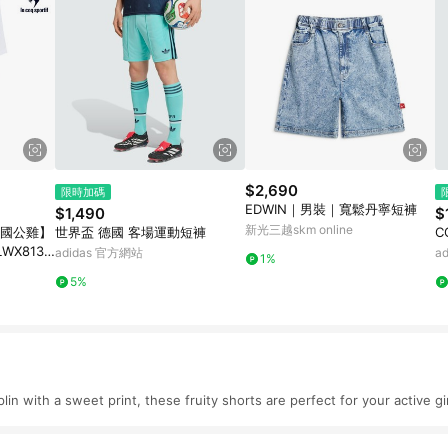
$2,690
限時加碼
EDWIN｜男裝｜寬鬆丹寧短褲
$1,490
$
新光三越skm online
 法國公雞】
世界盃 德國 客場運動短褲
C
X8138
adidas 官方網站
a
1%
5%
plin with a sweet print, these fruity shorts are perfect for your active gir