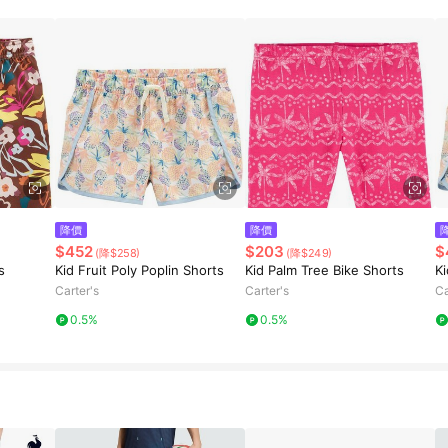
降價
降價
$452
$203
$
(降$258)
(降$249)
s
Kid Fruit Poly Poplin Shorts
Kid Palm Tree Bike Shorts
Ki
Carter's
Carter's
Ca
0.5%
0.5%