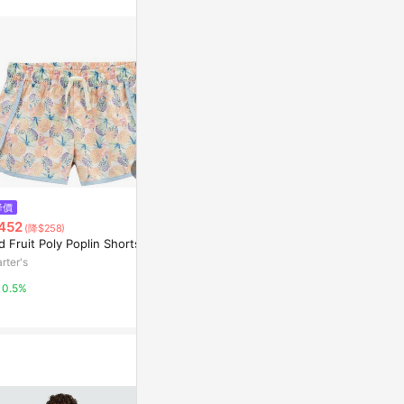
$1,380
降價
降價
MTA Full Thunder Mesh Short
452
$452
(降$258)
(降$452
滿版閃電 網布 短褲 藍色 MTA-0
d Fruit Poly Poplin Shorts
Kid Floral S
7 [台灣現貨]
Yahoo購物中心
rter's
Carter's
1%
0.5%
0.5%