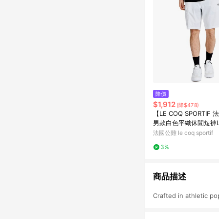
降價
$1,912
(降$478)
【LE COQ SPORTIF
男款白色平織休閒短褲LW
1
法國公雞 le coq sportif
3%
商品描述
Crafted in athletic po