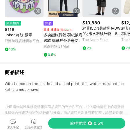
$19,880
$12
限時加碼
降價
經典ICON男款黑色DW
經典
$118
$4,495
(降$675)
R防潑水羽絨外套｜83
羽絨
Joker 格紋 徽章
多功能旅行毯 羽絨披肩
2JGOE
The North Face
The 
90白鴨絨戶外居家便攜
亞洲跨境設計購物平台
防寒應急保暖羽絨毯
Pinkoi
東森購物 ETMall
2%
2
10%
0.5%
商品描述
With fleece on the inside and a cool print, this water-resistant jac
ket is a must-have!
LINE 購物是匯集購物情報與商品資訊的整合性平台，並依購物情報中的趨勢與
風格做合作網路商家的延伸商品推薦，商品資料更新會有時間差，請務必點擊
商品至各合作網路商家，確認現售價與購物條件，一切資訊以合作廠商網頁為
前往賣場
0.5%
準。
加入筆記
設定到價通知