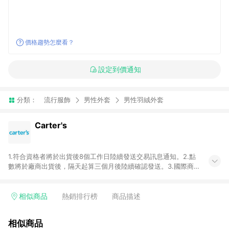
價格趨勢怎麼看？
設定到價通知
分類：
流行服飾
男性外套
男性羽絨外套
Carter's
1.符合資格者將於出貨後8個工作日陸續發送交易訊息通知。2.點
數將於廠商出貨後，隔天起算三個月後陸續確認發送。3.國際商
家之商品金額及回饋點數依據將以商品未稅價格為準。4.國際商
家之商品金額可能受匯率影響而有微幅差異。5.禮品卡支付以及
使用未授權優惠碼不符合贈點資格。6.點數發送依據及返點上限
相似商品
熱銷排行榜
商品描述
將以「訂單總金額」計算（不含運費及稅額），不論訂單中有多
少商品，於LINE購物皆視為只購買一商品（金額為當筆訂單所有
相似商品
商品加總金額），亦即點數回饋計算並非以Carter's實際購買商品