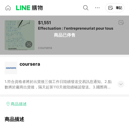
筆記
$1,551
Effectuation : l'entrepreneuriat pour tous
商品已停售
coursera
coursera
1.符合資格者將於出貨後三個工作日陸續發送交易訊息通知。2.點
數將於廠商出貨後，隔天起算110天後陸續確認發送。3.國際商家
之商品金額及回饋點數依據將以商品未稅價格為準。4.國際商家
之商品金額可能受匯率影響而有微幅差異。5.禮品卡支付以及使
用未授權優惠碼不符合贈點資格。6.點數發送依據及返點上限將
商品描述
以「訂單總金額」計算（不含運費及稅額），不論訂單中有多少
商品，於LINE購物皆視為只購買一商品（金額為當筆訂單所有商
商品描述
品加總金額），亦即點數回饋計算並非以coursera實際購買商品
數量拆分計算 。7. 同6說明，訂單完成後的顯示金額可能包含部