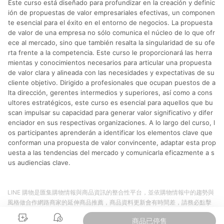
Este curso está diseñado para profundizar en la creación y definic
分運費或稅金，可返點金額將以系統回傳金額為準 8.若於商家
App下單，不符合LINE購物導購資格。
ión de propuestas de valor empresariales efectivas, un componen
te esencial para el éxito en el entorno de negocios. La propuesta
de valor de una empresa no sólo comunica el núcleo de lo que ofr
ece al mercado, sino que también resalta la singularidad de su ofe
rta frente a la competencia. Este curso le proporcionará las herra
mientas y conocimientos necesarios para articular una propuesta
de valor clara y alineada con las necesidades y expectativas de su
cliente objetivo. Dirigido a profesionales que ocupan puestos de a
lta dirección, gerentes intermedios y superiores, así como a cons
ultores estratégicos, este curso es esencial para aquellos que bu
scan impulsar su capacidad para generar valor significativo y difer
enciador en sus respectivas organizaciones. A lo largo del curso, l
os participantes aprenderán a identificar los elementos clave que
conforman una propuesta de valor convincente, adaptar esta prop
uesta a las tendencias del mercado y comunicarla eficazmente a s
us audiencias clave.
LINE 購物是匯集購物情報與商品資訊的整合性平台，並依購物情報中的趨勢與
風格做合作網路商家的延伸商品推薦，商品資料更新會有時間差，請務必點擊
商品至各合作網路商家，確認現售價與購物條件，一切資訊以合作廠商網頁為
商品已停售
準。