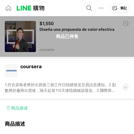
筆記
$1,550
Diseña una propuesta de valor efectiva
商品已停售
coursera
coursera
1.符合資格者將於出貨後三個工作日陸續發送交易訊息通知。2.點
數將於廠商出貨後，隔天起算110天後陸續確認發送。3.國際商家
之商品金額及回饋點數依據將以商品未稅價格為準。4.國際商家
之商品金額可能受匯率影響而有微幅差異。5.禮品卡支付以及使
用未授權優惠碼不符合贈點資格。6.點數發送依據及返點上限將
商品描述
以「訂單總金額」計算（不含運費及稅額），不論訂單中有多少
商品，於LINE購物皆視為只購買一商品（金額為當筆訂單所有商
商品描述
品加總金額），亦即點數回饋計算並非以coursera實際購買商品
數量拆分計算 。7. 同6說明，訂單完成後的顯示金額可能包含部