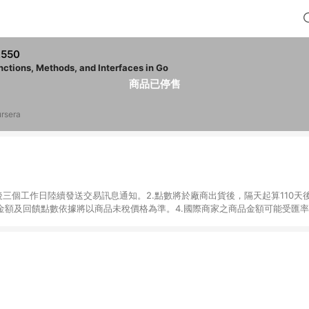
,550
nctions, Methods, and Interfaces in Go
商品已停售
rsera
後三個工作日陸續發送交易訊息通知。2.點數將於廠商出貨後，隔天起算110天
品金額及回饋點數依據將以商品未稅價格為準。4.國際商家之商品金額可能受匯
及使用未授權優惠碼不符合贈點資格。6.點數發送依據及返點上限將以「訂單總
單中有多少商品，於LINE購物皆視為只購買一商品（金額為當筆訂單所有商品
oursera實際購買商品數量拆分計算 。7. 同6說明，訂單完成後的顯示金額
系統回傳金額為準 8.若於商家App下單，不符合LINE購物導購資格。