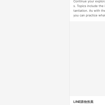
Continue your explor
s. Topics include the
tantiation. As with th
you can practice what
LINE購物推薦