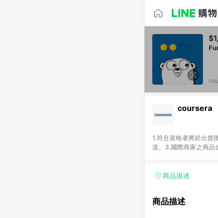
$1
Fu
cou
coursera
1.符合資格者將於出貨
送。3.國際商家之商
異。5.禮品卡支付以
運費及稅額），不論訂
即點數回饋計算並非以c
商品描述
或稅金，可返點金額將以
商品描述