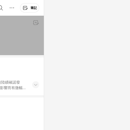
筆記
後陸續確認發
率影響而有微幅差
金額」計算（不含
加總金額），亦
可能包含部分運費