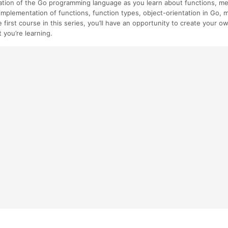
ation of the Go programming language as you learn about functions, me
 implementation of functions, function types, object-orientation in Go, 
e first course in this series, you’ll have an opportunity to create your 
 you’re learning.