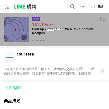
筆記
降價
$1,551
(降$15)
Skill Up with Python: Web Development
商品已停售
Recipes
coursera
coursera
1.符合資格者將於出貨後三個工作日陸續發送交易訊息通知。2.點
數將於廠商出貨後，隔天起算110天後陸續確認發送。3.國際商家
之商品金額及回饋點數依據將以商品未稅價格為準。4.國際商家
之商品金額可能受匯率影響而有微幅差異。5.禮品卡支付以及使
用未授權優惠碼不符合贈點資格。6.點數發送依據及返點上限將
商品描述
以「訂單總金額」計算（不含運費及稅額），不論訂單中有多少
商品，於LINE購物皆視為只購買一商品（金額為當筆訂單所有商
商品描述
品加總金額），亦即點數回饋計算並非以coursera實際購買商品
數量拆分計算 。7. 同6說明，訂單完成後的顯示金額可能包含部