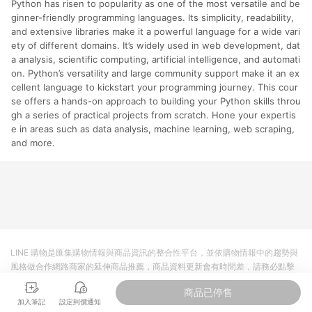
Python has risen to popularity as one of the most versatile and be
分運費或稅金，可返點金額將以系統回傳金額為準 8.若於商家
App下單，不符合LINE購物導購資格。
ginner-friendly programming languages. Its simplicity, readability,
and extensive libraries make it a powerful language for a wide vari
ety of different domains. It’s widely used in web development, dat
a analysis, scientific computing, artificial intelligence, and automati
on. Python’s versatility and large community support make it an ex
cellent language to kickstart your programming journey. This cour
se offers a hands-on approach to building your Python skills throu
gh a series of practical projects from scratch. Hone your expertis
e in areas such as data analysis, machine learning, web scraping,
and more.
LINE 購物是匯集購物情報與商品資訊的整合性平台，並依購物情報中的趨勢與
風格做合作網路商家的延伸商品推薦，商品資料更新會有時間差，請務必點擊
商品至各合作網路商家，確認現售價與購物條件，一切資訊以合作廠商網頁為
商品已停售
準。
加入筆記
設定到價通知