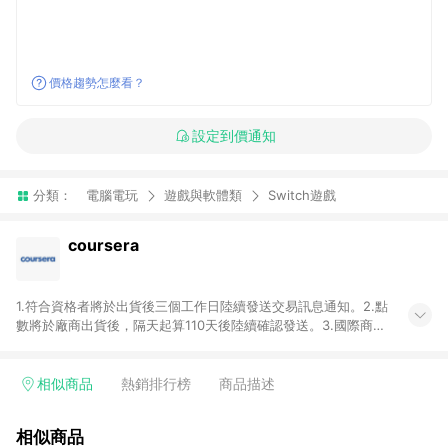
價格趨勢怎麼看？
設定到價通知
分類：
電腦電玩
遊戲與軟體類
Switch遊戲
coursera
1.符合資格者將於出貨後三個工作日陸續發送交易訊息通知。2.點
數將於廠商出貨後，隔天起算110天後陸續確認發送。3.國際商家
之商品金額及回饋點數依據將以商品未稅價格為準。4.國際商家
之商品金額可能受匯率影響而有微幅差異。5.禮品卡支付以及使
用未授權優惠碼不符合贈點資格。6.點數發送依據及返點上限將
相似商品
熱銷排行榜
商品描述
以「訂單總金額」計算（不含運費及稅額），不論訂單中有多少
商品，於LINE購物皆視為只購買一商品（金額為當筆訂單所有商
相似商品
品加總金額），亦即點數回饋計算並非以coursera實際購買商品