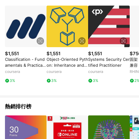
數量拆分計算 。7. 同6說明，訂單完成後的顯示金額可能包含部
分運費或稅金，可返點金額將以系統回傳金額為準 8.若於商家
App下單，不符合LINE購物導購資格。
$1,551
$1,551
$1,551
$75
Classification - Fund
Object-Oriented Pyth
Systems Security Cer
固架 
amentals & Practical
on: Inheritance and E
tified Practitioner
兼容 黑
Applications
ncapsulation
Log
coursera
coursera
coursera
RHI
3%
3%
3%
2
熱銷排行榜